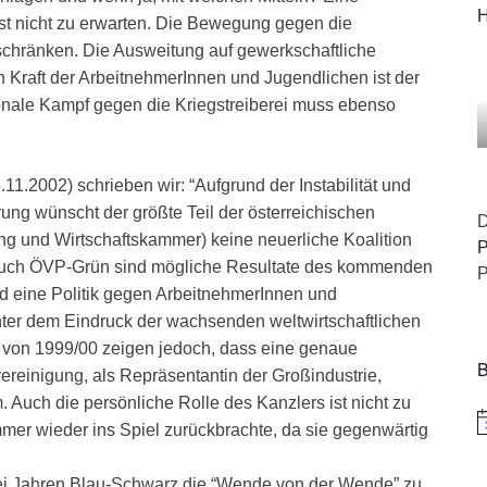
H
 nicht zu erwarten. Die Bewegung gegen die
schränken. Die Ausweitung auf gewerkschaftliche
 Kraft der ArbeitnehmerInnen und Jugendlichen ist der
onale Kampf gegen die Kriegstreiberei muss ebenso
1.2002) schrieben wir: “Aufgrund der Instabilität und
ung wünscht der größte Teil der österreichischen
D
ung und Wirtschaftskammer) keine neuerliche Koalition
P
s auch ÖVP-Grün sind mögliche Resultate des kommenden
P
d eine Politik gegen ArbeitnehmerInnen und
nter dem Eindruck der wachsenden weltwirtschaftlichen
en von 1999/00 zeigen jedoch, dass eine genaue
B
nvereinigung, als Repräsentantin der Großindustrie,
 Auch die persönliche Rolle des Kanzlers ist nicht zu
H
mer wieder ins Spiel zurückbrachte, da sie gegenwärtig
rei Jahren Blau-Schwarz die “Wende von der Wende” zu