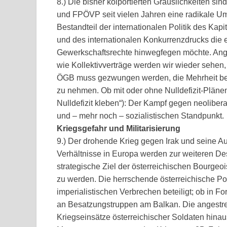
8.) Die bisher kolportierten Grauslichkeiten sin
und FPÖVP seit vielen Jahren eine radikale Um
Bestandteil der internationalen Politik des Kap
und des internationalen Konkurrenzdrucks die 
Gewerkschaftsrechte hinwegfegen möchte. Ang
wie Kollektivverträge werden wir wieder sehen, 
ÖGB muss gezwungen werden, die Mehrheit be
zu nehmen. Ob mit oder ohne Nulldefizit-Plänen
Nulldefizit kleben“): Der Kampf gegen neoliberal
und – mehr noch – sozialistischen Standpunkt.
Kriegsgefahr und Militarisierung
9.) Der drohende Krieg gegen Irak und seine Au
Verhältnisse in Europa werden zur weiteren Des
strategische Ziel der österreichischen Bourgeoisi
zu werden. Die herrschende österreichische Polit
imperialistischen Verbrechen beteiligt; ob in 
an Besatzungstruppen am Balkan. Die angestreb
Kriegseinsätze österreichischer Soldaten hinau