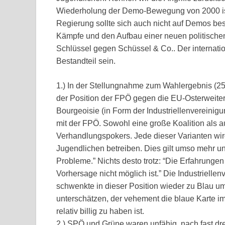
Wiederholung der Demo-Bewegung von 2000 ist
Regierung sollte sich auch nicht auf Demos be
Kämpfe und den Aufbau einer neuen politischen
Schlüssel gegen Schüssel & Co.. Der internati
Bestandteil sein.
1.) In der Stellungnahme zum Wahlergebnis (25.1
der Position der FPÖ gegen die EU-Osterweiter
Bourgeoisie (in Form der Industriellenvereinig
mit der FPÖ. Sowohl eine große Koalition al
Verhandlungspokers. Jede dieser Varianten wir
Jugendlichen betreiben. Dies gilt umso mehr u
Probleme.” Nichts desto trotz: “Die Erfahrung
Vorhersage nicht möglich ist.” Die Industrielle
schwenkte in dieser Position wieder zu Blau um.
unterschätzen, der vehement die blaue Karte im
relativ billig zu haben ist.
2.) SPÖ und Grüne waren unfähig, nach fast d