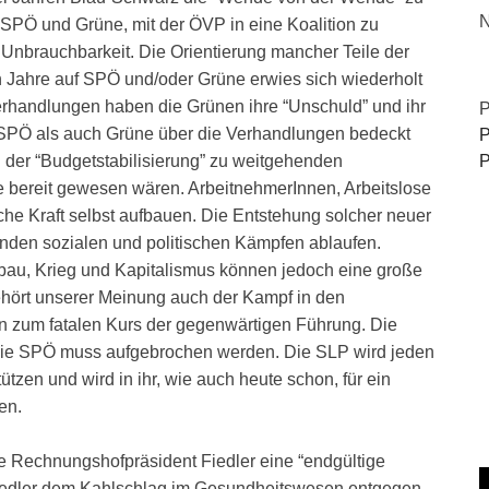
N
n SPÖ und Grüne, mit der ÖVP in eine Koalition zu
 Unbrauchbarkeit. Die Orientierung mancher Teile der
 Jahre auf SPÖ und/oder Grüne erwies sich wiederholt
verhandlungen haben die Grünen ihre “Unschuld” und ihr
P
 SPÖ als auch Grüne über die Verhandlungen bedeckt
P
P
n der “Budgetstabilisierung” zu weitgehenden
se bereit gewesen wären. ArbeitnehmerInnen, Arbeitslose
che Kraft selbst aufbauen. Die Entstehung solcher neuer
nden sozialen und politischen Kämpfen ablaufen.
au, Krieg und Kapitalismus können jedoch eine große
ehört unserer Meinung auch der Kampf in den
n zum fatalen Kurs der gegenwärtigen Führung. Die
ie SPÖ muss aufgebrochen werden. Die SLP wird jeden
ützen und wird in ihr, wie auch heute schon, für ein
en.
te Rechnungshofpräsident Fiedler eine “endgültige
 Fiedler dem Kahlschlag im Gesundheitswesen entgegen.