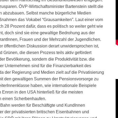
zusparen. ÖVP-Wirtschaftsminister Bartenstein stellt die
n abzubauen. Selbst manche bürgerliche Medien
ßnahmen das Vokabel “Grausamkeiten”. Laut einer vom
ch 28 Prozent dafür, dass es politisch so weiter geht wie
ht, doch sind sie eine gewaltige Bedrohung aus der
grantInnen, Frauen und der Mehrzahl der Jugendlichen.
r öffentlichen Diskussion derart unwidersprochen ist,
 Grünen, die diesen Prozess teils aktiv gefördert
er Bevölkerung, sondern die Produktivität bzw. die
er Unternehmen sind für die Finanzierbarkeit des
der Regierung und Medien zielt auf die Privatisierung
mit den gewaltigen Summen der Pensionsvorsorge zu
beiterInnenklasse haben, wie internationale Beispiele
Enron in den USA hinterließ für die meisten
n einen Scherbenhaufen.
nd Bahn werden für Beschäftigte und KundInnen
 der privatisierten britischen Eisenbahnen und