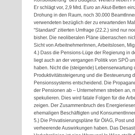
Er schlägt vor, 2,9 Mrd. Euro an Akut-Betten ein
Drohung in den Raum, noch 30.000 BeamtInne
verwendeten bezüglich der zu erwartenden Ma
“Standard” zitierten Umfrage (22.2.) sind nur no
bisher. Die neoliberalen Pläne überraschen nic
Sicht von ArbeitnehmerInnen, Arbeitslosen, Mi
4.) Dass die Pensions-Lüge der Regierung in de
liegt auch an der vergangen Politik von SPÖ und
haben. Nicht die (steigende) Lebenserwartung d
Produktivitätssteigerung und die Besteuerung d
Pensionssystems entscheidend. Die Propaganda 
der Pensionen ab – Unternehmen streben an, 
spekulieren. Dies wird fatale Folgen für die Ar
zeigen. Der Zusammenbruch des Energieriesen 
ehemaligen Beschäftigten und KonsumentInne
5.) Die Privatisierungspläne für ÖIAG, Post u
verheerende Auswirkungen haben. Das Desaster