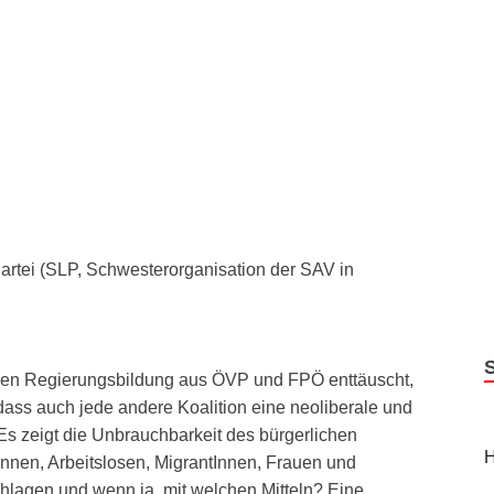
artei (SLP, Schwesterorganisation der SAV in
hen Regierungsbildung aus ÖVP und FPÖ enttäuscht,
dass auch jede andere Koalition eine neoliberale und
st. Es zeigt die Unbrauchbarkeit des bürgerlichen
H
nnen, Arbeitslosen, MigrantInnen, Frauen und
chlagen und wenn ja, mit welchen Mitteln? Eine