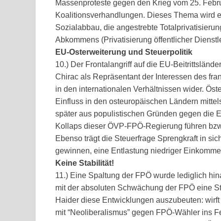
Massenproteste gegen den Krieg vom 25. Febr
Koalitionsverhandlungen. Dieses Thema wird ebe
Sozialabbau, die angestrebte Totalprivatisie
Abkommens (Privatisierung öffentlicher Dienstl
EU-Osterweiterung und Steuerpolitik
10.) Der Frontalangriff auf die EU-Beitrittslä
Chirac als Repräsentant der Interessen des fra
in den internationalen Verhältnissen wider. Öst
Einfluss in den osteuropäischen Ländern mitte
später aus populistischen Gründen gegen die E
Kollaps dieser ÖVP-FPÖ-Regierung führen bzw. 
Ebenso trägt die Steuerfrage Sprengkraft in s
gewinnen, eine Entlastung niedriger Einkommen
Keine Stabilität!
11.) Eine Spaltung der FPÖ wurde lediglich hi
mit der absoluten Schwächung der FPÖ eine Stär
Haider diese Entwicklungen auszubeuten: wirft
mit “Neoliberalismus” gegen FPÖ-Wähler ins F