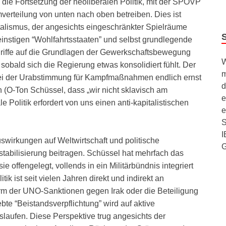
d die Fortsetzung der neoliberalen Politik, mit der SPÖVP
verteilung von unten nach oben betreiben. Dies ist
italismus, der angesichts eingeschränkter Spielräume
einstigen “Wohlfahrtsstaaten” und selbst grundlegende
riffe auf die Grundlagen der Gewerkschaftsbewegung
W
sobald sich die Regierung etwas konsolidiert fühlt. Der
m
i der Urabstimmung für Kampfmaßnahmen endlich ernst
d
 (O-Ton Schüssel, dass „wir nicht sklavisch am
e
e Politik erfordert von uns einen anti-kapitalistischen
e
S
I
swirkungen auf Weltwirtschaft und politische
tabilisierung beitragen. Schüssel hat mehrfach das
e offengelegt, vollends in ein Militärbündnis integriert
ik ist seit vielen Jahren direkt und indirekt an
Form der UNO-Sanktionen gegen Irak oder die Beteiligung
te “Beistandsverpflichtung” wird auf aktive
slaufen. Diese Perspektive trug angesichts der