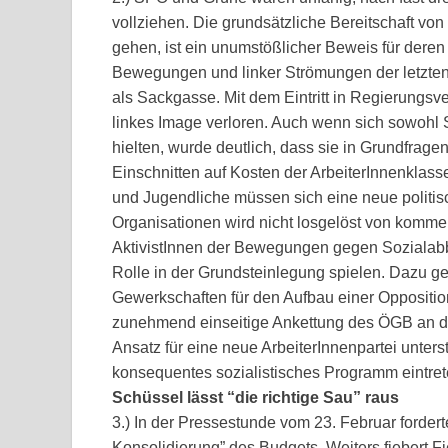
vollziehen. Die grundsätzliche Bereitschaft vo
gehen, ist ein unumstößlicher Beweis für deren
Bewegungen und linker Strömungen der letzten
als Sackgasse. Mit dem Eintritt in Regierungs
linkes Image verloren. Auch wenn sich sowohl
hielten, wurde deutlich, dass sie in Grundfrage
Einschnitten auf Kosten der ArbeiterInnenklas
und Jugendliche müssen sich eine neue politis
Organisationen wird nicht losgelöst von komme
AktivistInnen der Bewegungen gegen Sozialabb
Rolle in der Grundsteinlegung spielen. Dazu g
Gewerkschaften für den Aufbau einer Oppositio
zunehmend einseitige Ankettung des ÖGB an d
Ansatz für eine neue ArbeiterInnenpartei unterst
konsequentes sozialistisches Programm eintret
Schüssel lässt “die richtige Sau” raus
3.) In der Pressestunde vom 23. Februar forder
Konsolidierung” des Budgets. Weiters fiebert