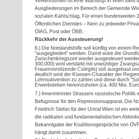
Verkehrslinien ist eine Warnung! In Wien stell
Ausgliederungen im Bereich der Gemeinde Wien
sozialen Kahlschlag. Für einen bundesweiten 24
Öffentlichen Dienstes – Nein zu jedweder Priva
ÖIAG, Post oder ÖBB.
Rückkehr der Aussteuerung!
6.) Die Notstandshilfe soll künftig von einem
“ausgegliedert” werden. Damit wäre die Grundla
Zwischenkriegszeit wieder ausgesteuert werden 
300.000) wird verstärkt mit unwürdiger Zwangsar
Frauenvorsitzende Csörgits) soll ausgebaut und 
deutlich wird der Klassen-Charakter der Regi
Lohnsubvention zu zahlen und diese durch “Sol
Erwerbsleben hereinzuholen (ca. 400 Mio. Euro 
7.) Innenminister Strassers rassistische Politik
Befugnisse für den Repressionsapparat. Die N
Friedrich Stefan für den Unirat Wien ist ein w
die radikalen und fundamentalistischen Abtreib
Bekanntgabe der Koalitionsgespräche von ÖVP 
hängt damit zusammen.