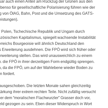
uar auch einen Anteil am Rückzug der Grünen aus den
nso für gesellschaftliche Polarisierung führen wie der
rung von ÖIAG, Bahn, Post und die Umsetzung des GATS-
eistungen).
nder Polen, Tschechische Republik und Ungarn durch
nzösischen Kapitalismus, spiegelt wachsende Instabilität
erreichs Bourgeoisie will ähnlich Deutschland den
ls Erweiterung ausdehnen. Die FPÖ wird sich früher oder
rweiterung stellen. Das wird unausweichlich zu einem
die FPÖ in ihrer derzeitigen Form endgültig sprengen.
ich, da die FPÖ, um auf der Wahlebene wieder Boden zu
 fordert.
nausgeschoben. Die letzten Monate sahen gleichzeitig
kung ihrer extrem rechten Teile. Nicht zufällig versucht
 er dem “moralischen Flachwurzler” Grasser doch vor,
eld gezogen zu sein. Eben dieser Widerspruch in Wort