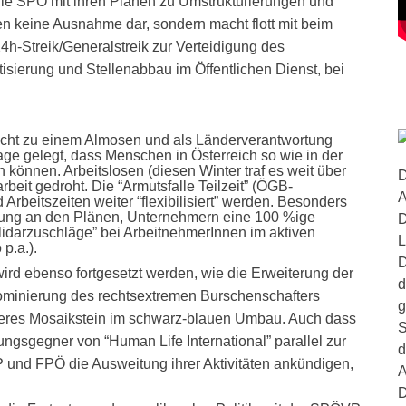
t die SPÖ mit ihren Plänen zu Umstrukturierungen und
 keine Ausnahme dar, sondern macht flott mit beim
h-Streik/Generalstreik zur Verteidigung des
tisierung und Stellenabbau im Öffentlichen Dienst, bei
 Recht zu einem Almosen und als Länderverantwortung
ge gelegt, dass Menschen in Österreich so wie in der
können. Arbeitslosen (diesen Winter traf es weit über
D
beit gedroht. Die “Armutsfalle Teilzeit” (ÖGB-
A
Arbeitszeiten weiter “flexibilisiert” werden. Besonders
erung an den Plänen, Unternehmern eine 100 %ige
D
idarzuschläge” bei ArbeitnehmerInnen im aktiven
L
p.a.).
D
 wird ebenso fortgesetzt werden, wie die Erweiterung der
d
ominierung des rechtsextremen Burschenschafters
g
eiteres Mosaikstein im schwarz-blauen Umbau. Auch dass
S
ungsgegner von “Human Life International” parallel zur
d
und FPÖ die Ausweitung ihrer Aktivitäten ankündigen,
A
D