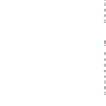
S
d
A
D
W
m
d
e
e
S
I