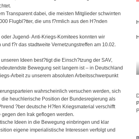
htet.
 Transparent dabei, die meisten Mitglieder schwirrten
000 Flugbl?tter, die uns f?rmlich aus den H?nden
H
 oder Jugend- Anti-Kriegs-Komitees konnten wir
H
und f?r das stadtweite Vernetzungstreffen am 10.02.
 unseren Ideen best?tigt die Einsch?tzung der SAV,
edeutendste Bewegung seit langem ist – in Deutschland
Kriegs-Arbeit zu unserem absoluten Arbeitsschwerpunkt
ierungsparteien wahrscheinlich versuchen werden, sich
D
die heuchlerische Position der Bundesregierung als
P
hrend ?ber deutsche H?fen Kriegsmaterial verschifft
P
e gegen den Irak geflogen werden.
istische Ideen in die Bewegung einbringen und klar
ition eigene imperialistische Interessen verfolgt und
B