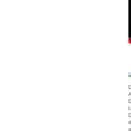
D
A
D
L
D
d
g