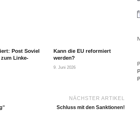
H
N
ert: Post Soviel
Kann die EU reformiert
 zum Linke-
werden?
P
9. Juni 2026
P
P
NÄCHSTER ARTIKEL
g“
Schluss mit den Sanktionen!