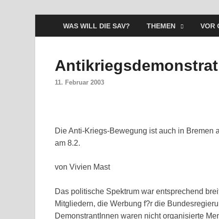
WAS WILL DIE SAV?
THEMEN
VOR 
Antikriegsdemonstrat
11. Februar 2003
Die Anti-Kriegs-Bewegung ist auch in Breme
am 8.2.
von Vivien Mast
Das politische Spektrum war entsprechend brei
Mitgliedern, die Werbung f?r die Bundesregier
DemonstrantInnen waren nicht organisierte Men