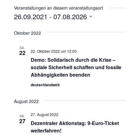
Veranstaltungen an diesem veranstaltungsort
26.09.2021
 - 
07.08.2026
D
a
Oktober 2022
t
u
SA.
22. Oktober 2022 um 12:00
22
m
Demo: Solidarisch durch die Krise –
w
soziale Sicherheit schaffen und fossile
ä
Abhängigkeiten beenden
h
l
deutschlandweit
e
n
August 2022
.
27. August 2022
SA.
27
Dezentraler Aktionstag: 9-Euro-Ticket
weiterfahren!