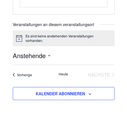
Veranstaltungen an diesem veranstaltungsort
Es sind keine anstehenden Veranstaltungen
H
vorhanden.
i
n
Anstehende
w
e
i
D
s
a
Heute
NÄCHSTE
Veranstaltungen
Vorherige
t
VERANSTAL
u
m
KALENDER ABONNIEREN
w
ä
h
l
e