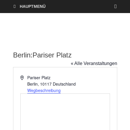
HAUPTMENÜ
Berlin:Pariser Platz
« Alle Veranstaltungen
A
Pariser Platz
d
Berlin
,
10117
Deutschland
r
Wegbeschreibung
e
s
s
e