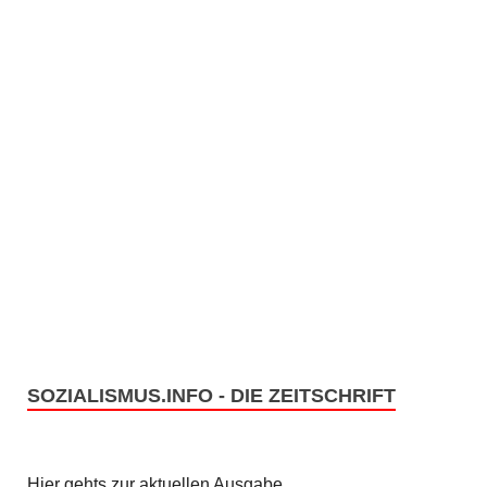
n
.
SOZIALISMUS.INFO - DIE ZEITSCHRIFT
Hier gehts zur aktuellen Ausgabe