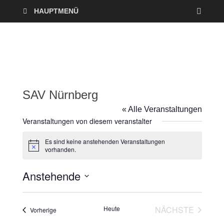
HAUPTMENÜ
SAV Nürnberg
« Alle Veranstaltungen
Veranstaltungen von diesem veranstalter
Es sind keine anstehenden Veranstaltungen
H
vorhanden.
i
n
Anstehende
w
e
i
D
s
a
Heute
NÄCHSTE
Veranstaltungen
Vorherige
t
VERANSTAL