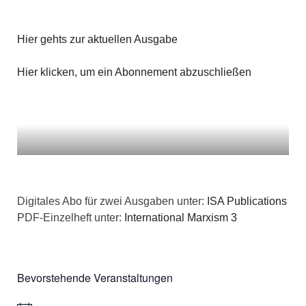
n
g
a
s
e
Hier gehts zur aktuellen Ausgabe
t
i
n
i
Hier klicken, um ein Abonnement abzuschließen
c
o
h
n
t
e
n
Digitales Abo für zwei Ausgaben unter:
ISA Publications
PDF-Einzelheft unter:
International Marxism 3
,
N
Bevorstehende Veranstaltungen
a