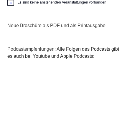
v
Es sind keine anstehenden Veranstaltungen vorhanden.
Hinweis
i
Neue Broschüre als PDF und als Printausgabe
g
a
Podcastempfehlungen:
Alle Folgen des Podcasts gibt
t
es auch bei Youtube und Apple Podcasts:
i
o
n