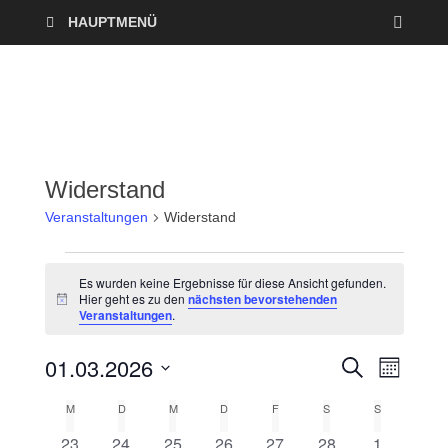
HAUPTMENÜ
Widerstand
Veranstaltungen
Widerstand
Es wurden keine Ergebnisse für diese Ansicht gefunden.
Hier geht es zu den
nächsten bevorstehenden
H
Veranstaltungen
.
i
n
w
01.03.2026
V
V
S
e
M
U
i
O
D
e
C
s
e
M
D
M
D
F
S
S
K
N
a
H
A
r
E
0
0
0
0
0
0
0
23
24
25
26
27
28
1
t
T