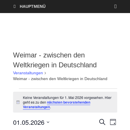
HAUPTMENÜ
Weimar - zwischen den
Weltkriegen in Deutschland
Veranstaltungen
Weimar - zwischen den Weltkriegen in Deutschland
Keine Veranstaltungen für 1. Mai 2026 vorgesehen. Hier
geht es zu den
nächsten bevorstehenden
H
Veranstaltungen
.
i
n
w
01.05.2026
V
V
S
e
T
U
i
A
D