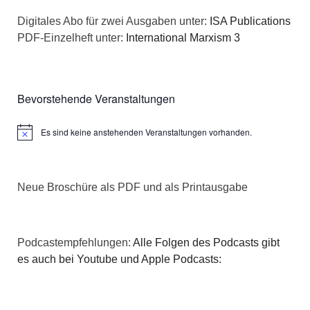
i
A
Digitales Abo für zwei Ausgaben unter:
ISA Publications
g
PDF-Einzelheft unter:
International Marxism 3
n
a
s
t
i
Bevorstehende Veranstaltungen
i
c
o
Es sind keine anstehenden Veranstaltungen vorhanden.
Hinweis
h
n
t
Neue Broschüre als PDF und als Printausgabe
e
n
Podcastempfehlungen:
Alle Folgen des Podcasts gibt
es auch bei Youtube und Apple Podcasts:
,
N