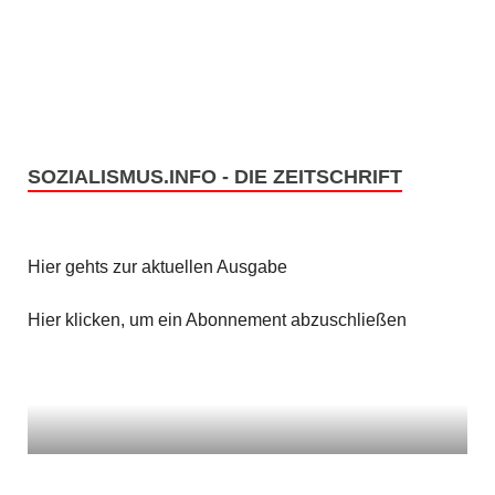
g
n
e
s
n
i
c
S
SOZIALISMUS.INFO - DIE ZEITSCHRIFT
h
u
t
c
e
Hier gehts zur aktuellen Ausgabe
h
n
Hier klicken, um ein Abonnement abzuschließen
e
-
u
N
n
a
v
d