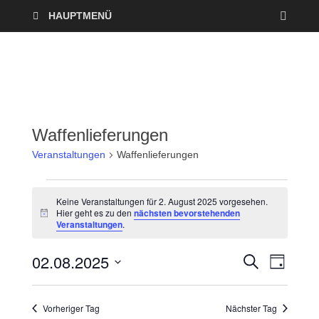
HAUPTMENÜ
Waffenlieferungen
Veranstaltungen
Waffenlieferungen
Keine Veranstaltungen für 2. August 2025 vorgesehen.
Hier geht es zu den
nächsten bevorstehenden
H
Veranstaltungen
.
i
n
w
02.08.2025
V
V
S
e
T
U
i
A
D
e
C
s
e
G
a
H
Vorheriger Tag
Nächster Tag
r
E
t