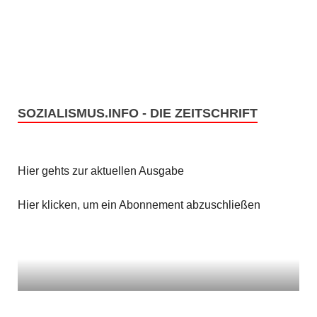
e
s
n
i
c
S
h
u
t
SOZIALISMUS.INFO - DIE ZEITSCHRIFT
c
e
h
n
Hier gehts zur aktuellen Ausgabe
e
-
u
Hier klicken, um ein Abonnement abzuschließen
N
n
a
v
d
i
A
g