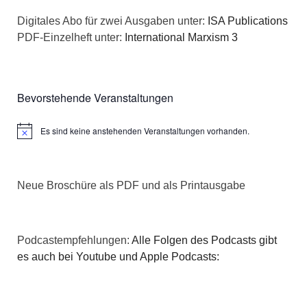
n
a
Digitales Abo für zwei Ausgaben unter:
ISA Publications
s
PDF-Einzelheft unter:
International Marxism 3
t
i
i
c
o
Bevorstehende Veranstaltungen
h
n
Es sind keine anstehenden Veranstaltungen vorhanden.
Hinweis
t
e
Neue Broschüre als PDF und als Printausgabe
n
,
Podcastempfehlungen:
Alle Folgen des Podcasts gibt
N
es auch bei Youtube und Apple Podcasts:
a