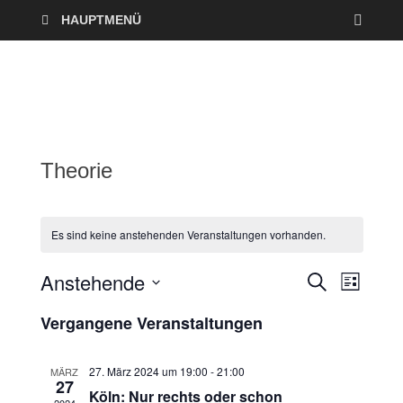
HAUPTMENÜ
Theorie
Es sind keine anstehenden Veranstaltungen vorhanden.
Anstehende
V
V
S
L
U
I
D
e
C
e
Vergangene Veranstaltungen
S
a
H
T
r
E
t
r
E
u
27. März 2024 um 19:00
-
21:00
MÄRZ
a
27
a
m
Köln: Nur rechts oder schon