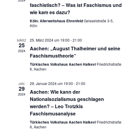
2024
n
w
faschistisch? – Was ist Faschismus und
n
ä
wie kam es dazu?
s
h
s
Köln: Allerweltshaus Ehrenfeld
Geisselstraße 3-5,
t
l
Köln
t
e
a
n
25. März 2024 um 19:00
-
21:00
MÄRZ
25
a
l
.
Aachen: „August Thalheimer und seine
2024
Faschismustheorie“
t
l
Türkisches Volkshaus Aachen Halkevi
Friedrichstraße
u
6, Aachen
t
n
u
29. Januar 2024 um 19:00
-
21:00
JAN.
29
g
Aachen: Wie kann der
n
2024
Nationalsozialismus geschlagen
A
werden? – Leo Trotzkis
g
n
Faschismusanalyse
e
s
Türkisches Volkshaus Aachen Halkevi
Friedrichstraße
6, Aachen
n
i