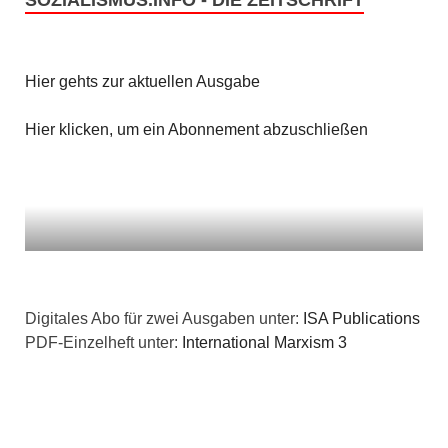
SOZIALISMUS.INFO - DIE ZEITSCHRIFT
t
i
i
c
o
Hier gehts zur aktuellen Ausgabe
h
n
Hier klicken, um ein Abonnement abzuschließen
t
e
n
,
N
Digitales Abo für zwei Ausgaben unter:
ISA Publications
PDF-Einzelheft unter:
International Marxism 3
a
v