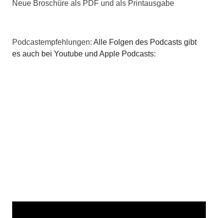
i
Neue Broschüre als PDF und als Printausgabe
g
a
Podcastempfehlungen:
Alle Folgen des Podcasts gibt
es auch bei Youtube und Apple Podcasts:
t
i
o
n