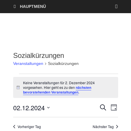
HAUPTMENÜ
Sozialkürzungen
Veranstaltungen
Sozialkürzungen
Keine Veranstaltungen für 2. Dezember 2024
vorgesehen. Hier geht es zu den
nächsten
H
bevorstehenden Veranstaltungen
.
i
n
w
02.12.2024
V
V
S
e
T
U
i
A
D
e
C
s
e
G
a
H
Vorheriger Tag
Nächster Tag
r
E
t