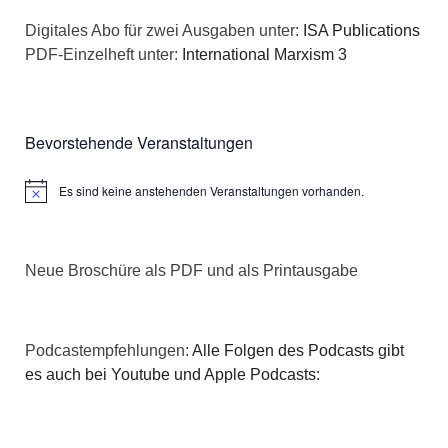
n
a
Digitales Abo für zwei Ausgaben unter:
ISA Publications
s
PDF-Einzelheft unter:
International Marxism 3
t
i
i
c
o
Bevorstehende Veranstaltungen
h
n
Es sind keine anstehenden Veranstaltungen vorhanden.
Hinweis
t
e
Neue Broschüre als PDF und als Printausgabe
n
,
Podcastempfehlungen:
Alle Folgen des Podcasts gibt
N
es auch bei Youtube und Apple Podcasts:
a