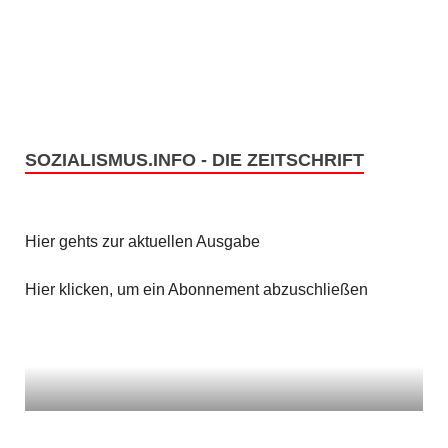
e
s
n
i
c
S
h
u
t
SOZIALISMUS.INFO - DIE ZEITSCHRIFT
c
e
h
n
Hier gehts zur aktuellen Ausgabe
e
-
u
Hier klicken, um ein Abonnement abzuschließen
N
n
a
v
d
i
A
g