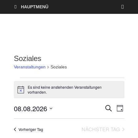
HAUPTMENÜ
Soziales
Veranstaltungen
Soziales
Es sind keine anstehenden Veranstaltungen
H
vorhanden.
i
n
08.08.2026
w
V
V
S
T
e
U
A
i
D
e
C
e
s
G
a
H
NÄCHSTER TAG
r
Vorheriger Tag
E
t
r