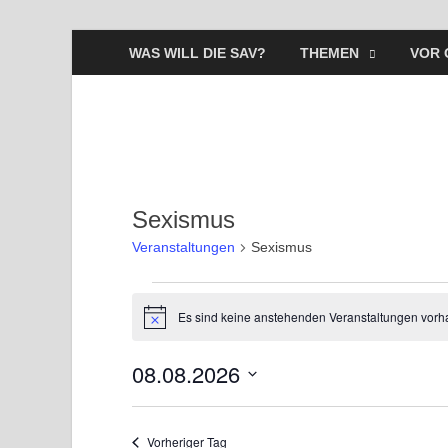
WAS WILL DIE SAV?
THEMEN
VOR 
Sexismus
Veranstaltungen
Sexismus
Es sind keine anstehenden Veranstaltungen vorh
H
i
n
08.08.2026
w
e
D
i
s
a
Vorheriger Tag