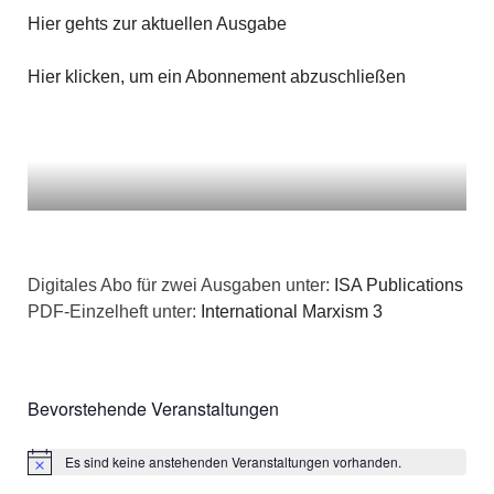
n
g
Hier gehts zur aktuellen Ausgabe
a
s
e
t
Hier klicken, um ein Abonnement abzuschließen
i
n
i
c
o
h
n
t
e
Digitales Abo für zwei Ausgaben unter:
ISA Publications
PDF-Einzelheft unter:
International Marxism 3
n
,
Bevorstehende Veranstaltungen
N
a
Es sind keine anstehenden Veranstaltungen vorhanden.
Hinweis