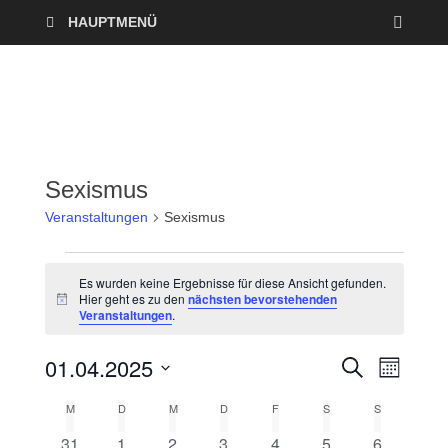
HAUPTMENÜ
Sexismus
Veranstaltungen
Sexismus
Es wurden keine Ergebnisse für diese Ansicht gefunden.
Hier geht es zu den
nächsten bevorstehenden
H
Veranstaltungen
.
i
n
w
01.04.2025
V
V
S
e
M
U
i
O
D
e
C
s
e
M
D
M
D
F
S
S
K
N
a
H
A
r
E
0
0
0
0
0
0
0
31
1
2
3
4
5
6
t
T