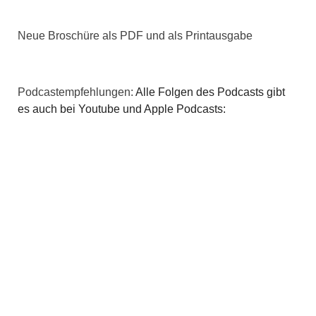
v
i
Neue Broschüre als PDF und als Printausgabe
g
a
Podcastempfehlungen:
Alle Folgen des Podcasts gibt
es auch bei Youtube und Apple Podcasts:
t
i
o
n