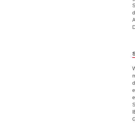
S
d
A
D
W
m
d
e
e
S
I