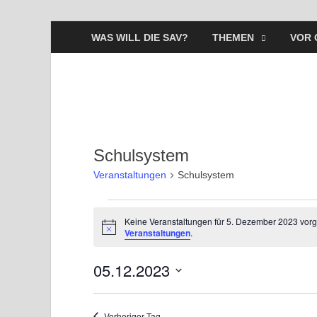
WAS WILL DIE SAV?
THEMEN
VOR 
Schulsystem
Veranstaltungen
Schulsystem
Keine Veranstaltungen für 5. Dezember 2023 vor
H
Veranstaltungen
.
i
n
05.12.2023
w
e
i
D
s
a
Vorheriger Tag