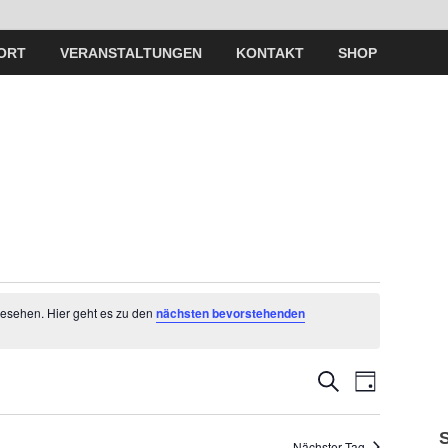
ORT
VERANSTALTUNGEN
KONTAKT
SHOP
gesehen. Hier geht es zu den
nächsten bevorstehenden
V
V
S
T
U
A
e
C
e
G
H
Nächster Tag