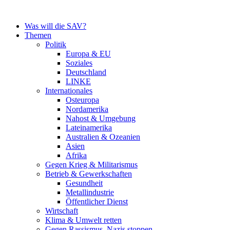
Zum
Inhalt
Was will die SAV?
springen
Themen
Politik
Europa & EU
Soziales
Deutschland
LINKE
Internationales
Osteuropa
Nordamerika
Nahost & Umgebung
Lateinamerika
Australien & Ozeanien
Asien
Afrika
Gegen Krieg & Militarismus
Betrieb & Gewerkschaften
Gesundheit
Metallindustrie
Öffentlicher Dienst
Wirtschaft
Klima & Umwelt retten
Gegen Rassismus, Nazis stoppen