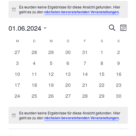
Veranstaltungen
Es wurden keine Ergebnisse für diese Ansicht gefunden. Hier
Hinweis
geht es zu den
nächsten bevorstehenden Veranstaltungen
.
01.06.2024
Veranstal
Veran
Suche
Monat
Ansic
Suche
Datum
Navig
Kalender
wählen.
M
MONTAG
D
DIENSTAG
M
MITTWOCH
D
DONNERSTAG
F
FREITAG
S
SAMSTAG
S
SONNTA
und
von
Ansichten
0
0
0
0
0
0
0
27
28
29
30
31
1
2
Veranstaltungen
Veranstaltungen
Veranstaltungen
Veranstaltungen
Veranstaltungen
Veranstaltungen
Veranstaltungen
Veransta
Navigati
0
0
0
0
0
0
0
3
4
5
6
7
8
9
Veranstaltungen
Veranstaltungen
Veranstaltungen
Veranstaltungen
Veranstaltungen
Veranstaltungen
Veransta
0
0
0
0
0
0
0
10
11
12
13
14
15
16
Veranstaltungen
Veranstaltungen
Veranstaltungen
Veranstaltungen
Veranstaltungen
Veranstaltungen
Veransta
0
0
0
0
0
0
0
17
18
19
20
21
22
23
Veranstaltungen
Veranstaltungen
Veranstaltungen
Veranstaltungen
Veranstaltungen
Veranstaltungen
Veransta
0
0
0
0
0
0
0
24
25
26
27
28
29
30
Veranstaltungen
Veranstaltungen
Veranstaltungen
Veranstaltungen
Veranstaltungen
Veranstaltungen
Veransta
Es wurden keine Ergebnisse für diese Ansicht gefunden. Hier
Hinweis
geht es zu den
nächsten bevorstehenden Veranstaltungen
.