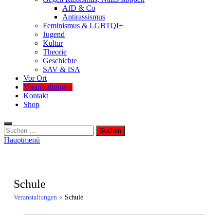
AfD & Co
Antirassismus
Feminismus & LGBTQI+
Jugend
Kultur
Theorie
Geschichte
SAV & ISA
Vor Ort
Veranstaltungen
Kontakt
Shop
Suchen
nach:
Hauptmenü
Schule
Veranstaltungen
Schule