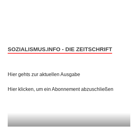
e
s
n
i
c
S
h
u
t
SOZIALISMUS.INFO - DIE ZEITSCHRIFT
c
e
h
n
Hier gehts zur aktuellen Ausgabe
e
-
u
Hier klicken, um ein Abonnement abzuschließen
N
n
a
v
d
i
A
g