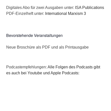
n
a
Digitales Abo für zwei Ausgaben unter:
ISA Publications
s
PDF-Einzelheft unter:
International Marxism 3
t
i
i
c
o
Bevorstehende Veranstaltungen
h
n
Neue Broschüre als PDF und als Printausgabe
t
e
Podcastempfehlungen:
Alle Folgen des Podcasts gibt
n
es auch bei Youtube und Apple Podcasts:
,
N
a