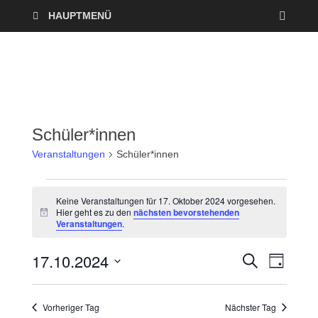
HAUPTMENÜ
Schüler*innen
Veranstaltungen
Schüler*innen
Keine Veranstaltungen für 17. Oktober 2024 vorgesehen.
Hier geht es zu den
nächsten bevorstehenden
H
Veranstaltungen
.
i
n
w
17.10.2024
V
V
S
e
T
U
i
A
D
e
C
s
e
G
a
H
Vorheriger Tag
Nächster Tag
r
E
t