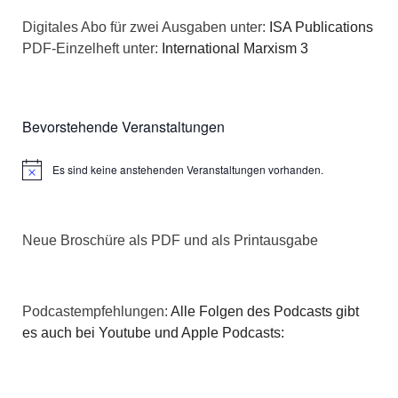
n
a
Digitales Abo für zwei Ausgaben unter:
ISA Publications
s
PDF-Einzelheft unter:
International Marxism 3
t
i
i
c
o
Bevorstehende Veranstaltungen
h
n
Es sind keine anstehenden Veranstaltungen vorhanden.
Hinweis
t
e
Neue Broschüre als PDF und als Printausgabe
n
,
Podcastempfehlungen:
Alle Folgen des Podcasts gibt
N
es auch bei Youtube und Apple Podcasts:
a