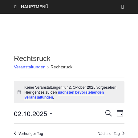
HAUPTMENÜ
Rechtsruck
Veranstaltungen
Rechtsruck
Keine Veranstaltungen für 2. Oktober 2025 vorgesehen.
Hier geht es zu den
nächsten bevorstehenden
H
Veranstaltungen
.
i
n
w
02.10.2025
V
V
S
e
T
U
i
A
D
e
C
s
e
G
a
H
Vorheriger Tag
Nächster Tag
r
E
t