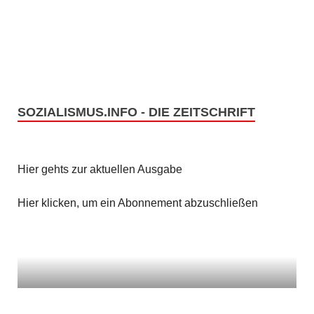
e
s
n
i
c
S
h
u
t
SOZIALISMUS.INFO - DIE ZEITSCHRIFT
c
e
h
n
Hier gehts zur aktuellen Ausgabe
e
-
u
Hier klicken, um ein Abonnement abzuschließen
N
n
a
v
d
i
A
g