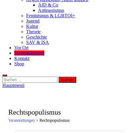
AfD & Co
Antirassismus
Feminismus & LGBTQI+
Jugend
Kultur
Theorie
Geschichte
SAV & ISA
Vor Ort
Veranstaltungen
Kontakt
Shop
Suchen
nach:
Hauptmenü
Rechtspopulismus
Veranstaltungen
Rechtspopulismus