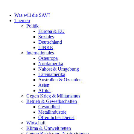
Zum
Inhalt
Was will die SAV?
springen
Themen
Politik
Europa & EU
Soziales
Deutschland
LINKE
Internationales
Osteuropa
Nordamerika
Nahost & Umgebung
Lateinamerika
Australien & Ozeanien
Asien
Afrika
Gegen Krieg & Militarismus
Betrieb & Gewerkschaften
Gesundheit
Metallindustrie
Öffentlicher Dienst
Wirtschaft
Klima & Umwelt retten
Gegen Rassismus, Nazis stoppen