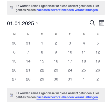
Veranstaltungen
Es wurden keine Ergebnisse für diese Ansicht gefunden. Hier
Hinweis
geht es zu den
nächsten bevorstehenden Veranstaltungen
.
01.01.2025
Veranstal
Veran
Suche
Monat
Ansic
Suche
Datum
Navig
Kalender
wählen.
M
MONTAG
D
DIENSTAG
M
MITTWOCH
D
DONNERSTAG
F
FREITAG
S
SAMSTAG
S
SONNTA
und
von
Ansichten
0
0
0
0
0
0
0
30
31
1
2
3
4
5
Veranstaltungen
Veranstaltungen
Veranstaltungen
Veranstaltungen
Veranstaltungen
Veranstaltungen
Veranstaltungen
Veransta
Navigati
0
0
0
0
0
0
0
6
7
8
9
10
11
12
Veranstaltungen
Veranstaltungen
Veranstaltungen
Veranstaltungen
Veranstaltungen
Veranstaltungen
Veransta
0
0
0
0
0
0
0
13
14
15
16
17
18
19
Veranstaltungen
Veranstaltungen
Veranstaltungen
Veranstaltungen
Veranstaltungen
Veranstaltungen
Veransta
0
0
0
0
0
0
0
20
21
22
23
24
25
26
Veranstaltungen
Veranstaltungen
Veranstaltungen
Veranstaltungen
Veranstaltungen
Veranstaltungen
Veransta
0
0
0
0
0
0
0
27
28
29
30
31
1
2
Veranstaltungen
Veranstaltungen
Veranstaltungen
Veranstaltungen
Veranstaltungen
Veranstaltungen
Veransta
Es wurden keine Ergebnisse für diese Ansicht gefunden. Hier
Hinweis
geht es zu den
nächsten bevorstehenden Veranstaltungen
.