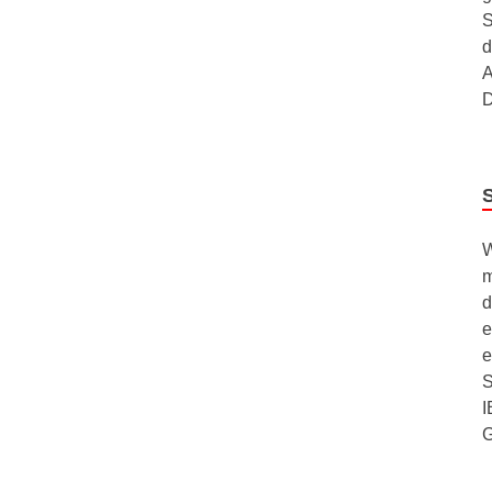
S
d
A
D
W
m
d
e
e
S
I