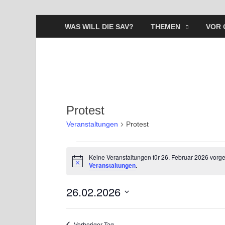
WAS WILL DIE SAV?
THEMEN
VOR 
Protest
Veranstaltungen
Protest
Keine Veranstaltungen für 26. Februar 2026 vorg
H
Veranstaltungen
.
i
n
26.02.2026
w
e
i
D
s
a
Vorheriger Tag