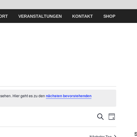
ORT
VERANSTALTUNGEN
KONTAKT
SHOP
esehen. Hier geht es zu den
nächsten bevorstehenden
V
V
S
T
U
A
e
C
e
G
H
Nächster Tag