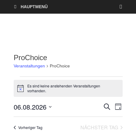
HAUPTMENÜ
ProChoice
Veranstaltungen
ProChoice
Es sind keine anstehenden Veranstaltungen
H
vorhanden.
i
n
06.08.2026
w
V
V
S
T
e
U
A
i
D
e
C
e
s
G
a
H
NÄCHSTER TAG
r
Vorheriger Tag
E
t
r