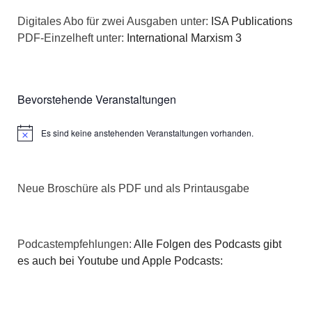
a
s
Digitales Abo für zwei Ausgaben unter:
ISA Publications
t
PDF-Einzelheft unter:
International Marxism 3
i
i
c
o
Bevorstehende Veranstaltungen
h
n
Es sind keine anstehenden Veranstaltungen vorhanden.
t
Hinweis
e
Neue Broschüre als PDF und als Printausgabe
n
,
Podcastempfehlungen:
Alle Folgen des Podcasts gibt
N
es auch bei Youtube und Apple Podcasts:
a
v