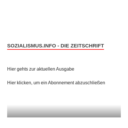
n
i
c
S
h
u
t
c
SOZIALISMUS.INFO - DIE ZEITSCHRIFT
e
h
n
e
Hier gehts zur aktuellen Ausgabe
-
u
N
Hier klicken, um ein Abonnement abzuschließen
n
a
v
d
i
A
g
n