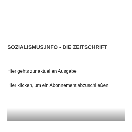
e
s
n
i
c
S
h
u
t
SOZIALISMUS.INFO - DIE ZEITSCHRIFT
c
e
h
n
Hier gehts zur aktuellen Ausgabe
e
-
u
Hier klicken, um ein Abonnement abzuschließen
N
n
a
v
d
i
A
g