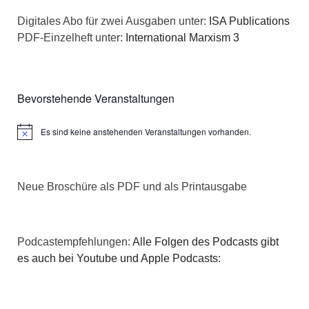
n
a
Digitales Abo für zwei Ausgaben unter:
ISA Publications
s
PDF-Einzelheft unter:
International Marxism 3
t
i
i
c
o
Bevorstehende Veranstaltungen
h
n
Es sind keine anstehenden Veranstaltungen vorhanden.
Hinweis
t
e
Neue Broschüre als PDF und als Printausgabe
n
,
Podcastempfehlungen:
Alle Folgen des Podcasts gibt
N
es auch bei Youtube und Apple Podcasts:
a