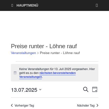
HAUPTMENÜ
Preise runter - Löhne rauf
Veranstaltungen
Preise runter - Löhne rauf
Keine Veranstaltungen für 13. Juli 2025 vorgesehen. Hier
geht es zu den
nächsten bevorstehenden
H
Veranstaltungen
.
i
n
w
13.07.2025
V
V
S
e
T
U
i
A
D
e
C
s
e
G
a
H
Vorheriger Tag
Nächster Tag
r
E
t