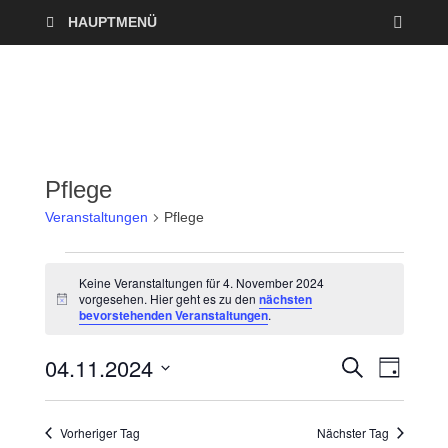
HAUPTMENÜ
Pflege
Veranstaltungen
Pflege
Keine Veranstaltungen für 4. November 2024
vorgesehen. Hier geht es zu den
nächsten
H
bevorstehenden Veranstaltungen
.
i
n
w
04.11.2024
V
V
S
e
T
U
i
A
D
e
C
s
e
G
a
H
Vorheriger Tag
Nächster Tag
r
E
t