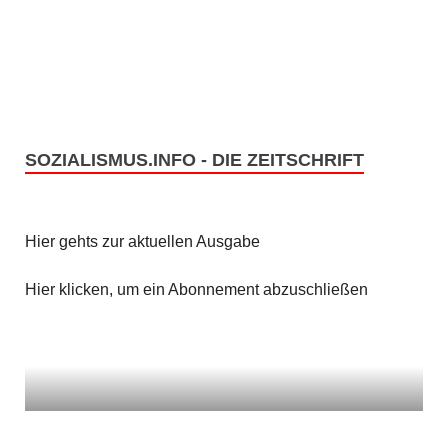
e
s
n
i
c
S
h
u
t
SOZIALISMUS.INFO - DIE ZEITSCHRIFT
c
e
h
n
Hier gehts zur aktuellen Ausgabe
e
-
u
Hier klicken, um ein Abonnement abzuschließen
N
n
a
v
d
i
A
g