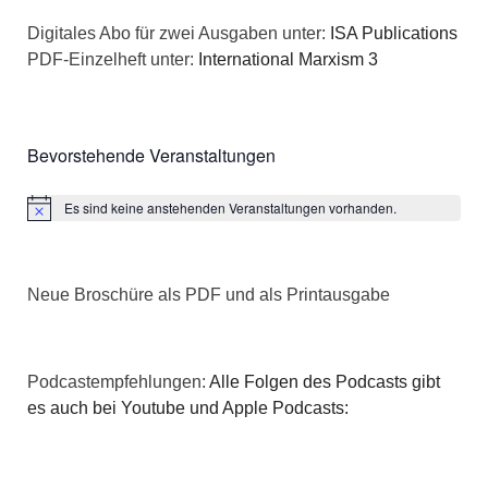
n
a
Digitales Abo für zwei Ausgaben unter:
ISA Publications
s
PDF-Einzelheft unter:
International Marxism 3
t
i
i
c
o
Bevorstehende Veranstaltungen
h
n
Es sind keine anstehenden Veranstaltungen vorhanden.
Hinweis
t
e
Neue Broschüre als PDF und als Printausgabe
n
,
Podcastempfehlungen:
Alle Folgen des Podcasts gibt
N
es auch bei Youtube und Apple Podcasts:
a