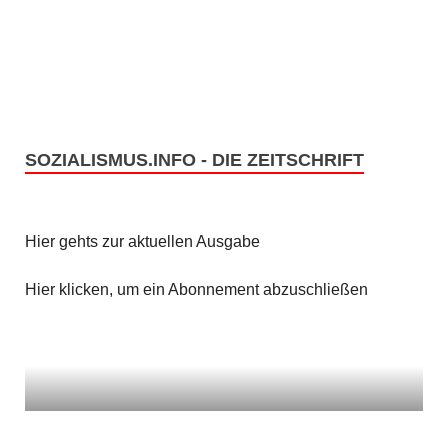
e
s
n
i
c
S
h
u
t
SOZIALISMUS.INFO - DIE ZEITSCHRIFT
c
e
h
n
Hier gehts zur aktuellen Ausgabe
e
-
u
Hier klicken, um ein Abonnement abzuschließen
N
n
a
v
d
i
A
g