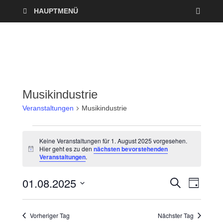
HAUPTMENÜ
Musikindustrie
Veranstaltungen
Musikindustrie
Keine Veranstaltungen für 1. August 2025 vorgesehen.
Hier geht es zu den
nächsten bevorstehenden
H
Veranstaltungen
.
i
n
w
01.08.2025
V
V
S
e
T
U
i
A
D
e
C
s
e
G
a
H
Vorheriger Tag
Nächster Tag
r
E
t