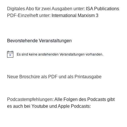
n
a
Digitales Abo für zwei Ausgaben unter:
ISA Publications
s
PDF-Einzelheft unter:
International Marxism 3
t
i
i
c
o
Bevorstehende Veranstaltungen
h
n
Es sind keine anstehenden Veranstaltungen vorhanden.
Hinweis
t
e
Neue Broschüre als PDF und als Printausgabe
n
,
Podcastempfehlungen:
Alle Folgen des Podcasts gibt
N
es auch bei Youtube und Apple Podcasts:
a