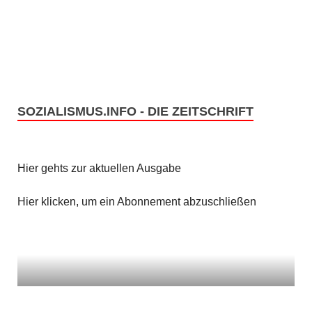
e
s
n
i
c
S
h
u
t
SOZIALISMUS.INFO - DIE ZEITSCHRIFT
c
e
h
n
Hier gehts zur aktuellen Ausgabe
e
-
u
Hier klicken, um ein Abonnement abzuschließen
N
n
a
v
d
i
A
g