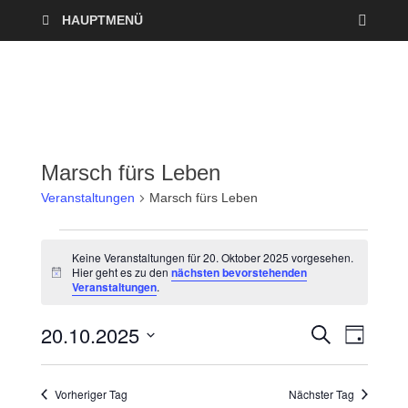
HAUPTMENÜ
Marsch fürs Leben
Veranstaltungen
Marsch fürs Leben
Keine Veranstaltungen für 20. Oktober 2025 vorgesehen.
Hier geht es zu den
nächsten bevorstehenden
H
Veranstaltungen
.
i
n
w
20.10.2025
V
V
S
e
T
U
i
A
D
e
C
s
e
G
a
H
Vorheriger Tag
Nächster Tag
r
E
t