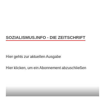
e
s
n
i
c
S
h
u
t
SOZIALISMUS.INFO - DIE ZEITSCHRIFT
c
e
h
n
Hier gehts zur aktuellen Ausgabe
e
-
u
Hier klicken, um ein Abonnement abzuschließen
N
n
a
v
d
i
A
g