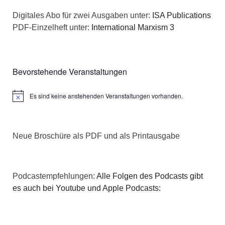
n
a
Digitales Abo für zwei Ausgaben unter:
ISA Publications
s
PDF-Einzelheft unter:
International Marxism 3
t
i
i
c
o
Bevorstehende Veranstaltungen
h
n
Es sind keine anstehenden Veranstaltungen vorhanden.
Hinweis
t
e
Neue Broschüre als PDF und als Printausgabe
n
,
Podcastempfehlungen:
Alle Folgen des Podcasts gibt
N
es auch bei Youtube und Apple Podcasts:
a