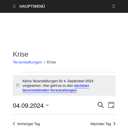
HAUPTMENÜ
Krise
Veranstaltungen
Krise
Keine Veranstaltungen für 4. September 2024
vorgesehen. Hier geht es zu den
nächsten
H
bevorstehenden Veranstaltungen
.
i
n
w
04.09.2024
V
V
S
e
T
U
i
A
D
e
C
s
e
G
a
H
Vorheriger Tag
Nächster Tag
r
E
t