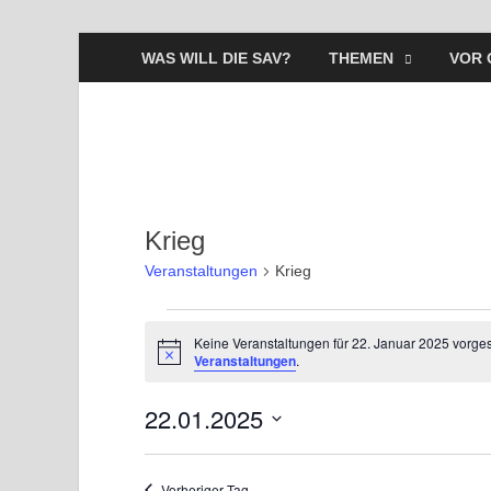
WAS WILL DIE SAV?
THEMEN
VOR 
Krieg
Veranstaltungen
Krieg
Keine Veranstaltungen für 22. Januar 2025 vorge
H
Veranstaltungen
.
i
n
22.01.2025
w
e
i
D
s
a
Vorheriger Tag