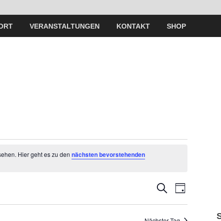
ORT
VERANSTALTUNGEN
KONTAKT
SHOP
sehen. Hier geht es zu den
nächsten bevorstehenden
V
V
S
T
U
A
e
C
e
G
H
Nächster Tag