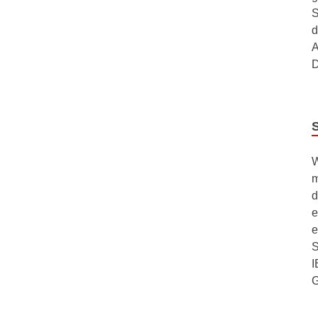
S
d
A
D
W
m
d
e
e
S
I