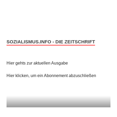
e
s
n
i
c
S
h
u
t
SOZIALISMUS.INFO - DIE ZEITSCHRIFT
c
e
h
n
Hier gehts zur aktuellen Ausgabe
e
-
u
Hier klicken, um ein Abonnement abzuschließen
N
n
a
v
d
i
A
g