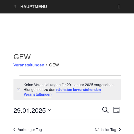
HAUPTMENÜ
GEW
Veranstaltungen
GEW
Keine Veranstaltungen für 29. Januar 2025 vorgesehen.
Hier geht es zu den
nächsten bevorstehenden
H
Veranstaltungen
.
i
n
w
29.01.2025
V
V
S
e
T
U
i
A
D
e
C
s
e
G
a
H
Vorheriger Tag
Nächster Tag
r
E
t