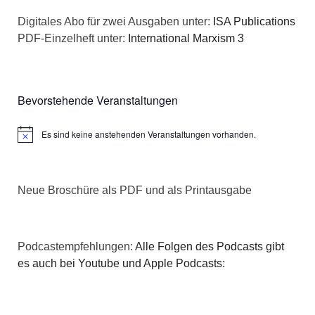
n
a
Digitales Abo für zwei Ausgaben unter:
ISA Publications
s
PDF-Einzelheft unter:
International Marxism 3
t
i
i
c
o
Bevorstehende Veranstaltungen
h
n
Es sind keine anstehenden Veranstaltungen vorhanden.
Hinweis
t
e
Neue Broschüre als PDF und als Printausgabe
n
,
Podcastempfehlungen:
Alle Folgen des Podcasts gibt
N
es auch bei Youtube und Apple Podcasts:
a