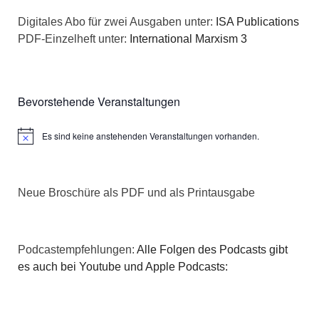
n
a
Digitales Abo für zwei Ausgaben unter:
ISA Publications
s
PDF-Einzelheft unter:
International Marxism 3
t
i
i
c
o
Bevorstehende Veranstaltungen
h
n
Es sind keine anstehenden Veranstaltungen vorhanden.
Hinweis
t
e
Neue Broschüre als PDF und als Printausgabe
n
,
Podcastempfehlungen:
Alle Folgen des Podcasts gibt
N
es auch bei Youtube und Apple Podcasts:
a