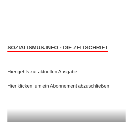
e
s
n
i
c
S
h
u
t
SOZIALISMUS.INFO - DIE ZEITSCHRIFT
c
e
h
n
Hier gehts zur aktuellen Ausgabe
e
-
u
Hier klicken, um ein Abonnement abzuschließen
N
n
a
v
d
i
A
g