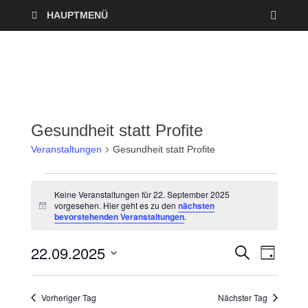
HAUPTMENÜ
Gesundheit statt Profite
Veranstaltungen
Gesundheit statt Profite
Keine Veranstaltungen für 22. September 2025
vorgesehen. Hier geht es zu den
nächsten
H
bevorstehenden Veranstaltungen
.
i
n
w
22.09.2025
V
V
S
e
T
U
i
A
D
e
C
s
e
G
a
H
Vorheriger Tag
Nächster Tag
r
E
t