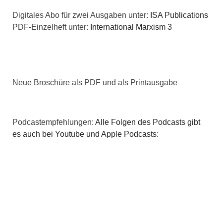
t
Digitales Abo für zwei Ausgaben unter:
ISA Publications
i
i
PDF-Einzelheft unter:
International Marxism 3
c
o
h
n
t
Neue Broschüre als PDF und als Printausgabe
e
n
Podcastempfehlungen:
Alle Folgen des Podcasts gibt
es auch bei Youtube und Apple Podcasts:
,
N
a
v