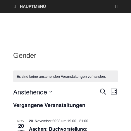
HAUPTMENÜ
Gender
Es sind keine anstehenden Veranstaltungen vorhanden.
Anstehende
V
V
S
L
U
I
D
e
C
e
Vergangene Veranstaltungen
S
a
H
T
r
E
t
r
E
u
20. November 2023 um 19:00
-
21:00
NOV.
a
20
a
m
Aachen: Buchvorstellung: