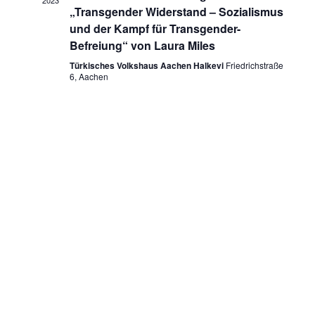
2023
n
w
„Transgender Widerstand – Sozialismus
n
ä
und der Kampf für Transgender-
s
h
Befreiung“ von Laura Miles
s
t
l
Türkisches Volkshaus Aachen Halkevi
Friedrichstraße
t
e
6, Aachen
a
n
a
l
.
t
l
u
t
n
u
g
n
A
g
n
e
s
n
i