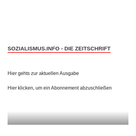
c
S
h
u
t
c
e
h
SOZIALISMUS.INFO - DIE ZEITSCHRIFT
n
e
-
u
N
Hier gehts zur aktuellen Ausgabe
n
a
Hier klicken, um ein Abonnement abzuschließen
v
d
i
A
g
n
a
s