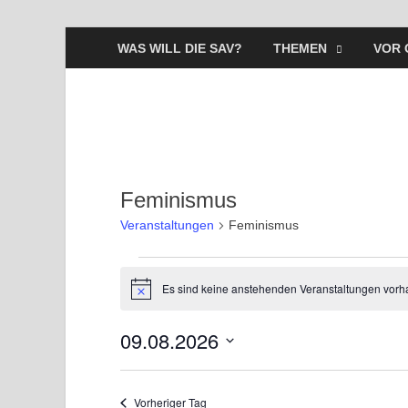
WAS WILL DIE SAV?
THEMEN
VOR 
Feminismus
Veranstaltungen
Feminismus
Es sind keine anstehenden Veranstaltungen vorh
H
i
n
09.08.2026
w
e
D
i
s
a
Vorheriger Tag