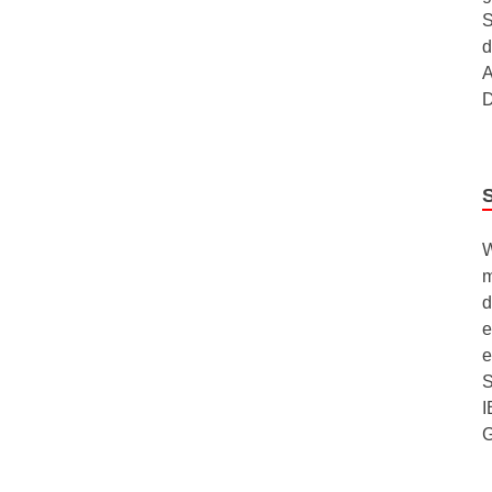
S
d
A
D
W
m
d
e
e
S
I