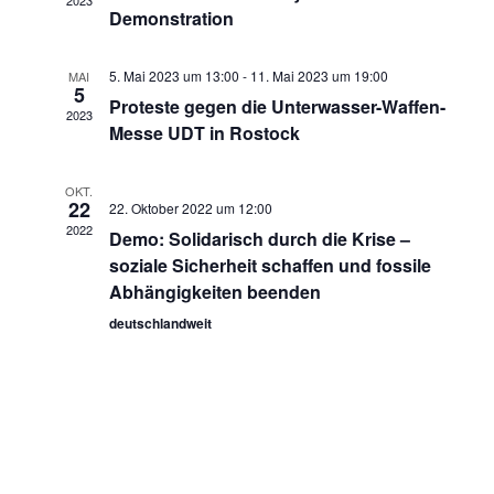
2023
n
w
Demonstration
n
ä
s
h
s
5. Mai 2023 um 13:00
-
11. Mai 2023 um 19:00
MAI
t
5
l
Proteste gegen die Unterwasser-Waffen-
2023
t
e
a
Messe UDT in Rostock
n
a
l
.
OKT.
t
22
22. Oktober 2022 um 12:00
l
2022
Demo: Solidarisch durch die Krise –
u
t
soziale Sicherheit schaffen und fossile
n
Abhängigkeiten beenden
u
deutschlandweit
g
n
A
g
n
e
s
n
i