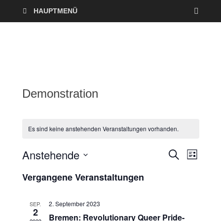
HAUPTMENÜ
Demonstration
Es sind keine anstehenden Veranstaltungen vorhanden.
Anstehende
V
V
S
L
U
I
D
e
C
e
Vergangene Veranstaltungen
S
a
H
T
r
E
t
r
E
u
2. September 2023
SEP.
a
2
a
m
Bremen: Revolutionary Queer Pride-