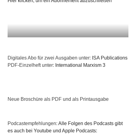
Hier klicken, um ein Abonnement abzuschließen
t
i
i
c
o
h
n
t
Digitales Abo für zwei Ausgaben unter:
ISA Publications
e
PDF-Einzelheft unter:
International Marxism 3
n
,
N
Neue Broschüre als PDF und als Printausgabe
a
v
Podcastempfehlungen:
Alle Folgen des Podcasts gibt
es auch bei Youtube und Apple Podcasts: