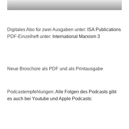
t
i
i
c
o
Digitales Abo für zwei Ausgaben unter:
ISA Publications
h
n
PDF-Einzelheft unter:
International Marxism 3
t
e
n
Neue Broschüre als PDF und als Printausgabe
,
N
Podcastempfehlungen:
Alle Folgen des Podcasts gibt
es auch bei Youtube und Apple Podcasts:
a
v