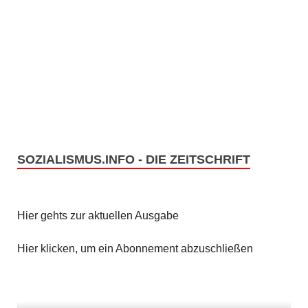
c
S
h
u
t
c
e
h
n
e
-
SOZIALISMUS.INFO - DIE ZEITSCHRIFT
u
N
n
a
v
Hier gehts zur aktuellen Ausgabe
d
i
A
Hier klicken, um ein Abonnement abzuschließen
g
n
a
s