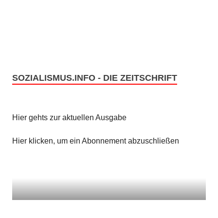
e
s
n
i
c
S
h
u
t
SOZIALISMUS.INFO - DIE ZEITSCHRIFT
c
e
h
n
Hier gehts zur aktuellen Ausgabe
e
-
u
Hier klicken, um ein Abonnement abzuschließen
N
n
a
v
d
i
A
g