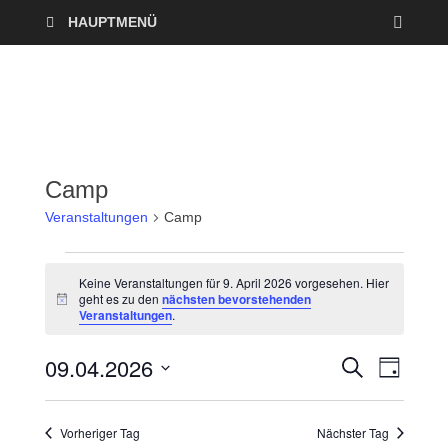
HAUPTMENÜ
Camp
Veranstaltungen
Camp
Keine Veranstaltungen für 9. April 2026 vorgesehen. Hier
geht es zu den
nächsten bevorstehenden
H
Veranstaltungen
.
i
n
w
09.04.2026
V
V
S
e
T
U
i
A
D
e
C
s
e
G
a
H
Vorheriger Tag
Nächster Tag
r
E
t