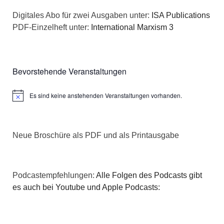
n
a
Digitales Abo für zwei Ausgaben unter:
ISA Publications
s
PDF-Einzelheft unter:
International Marxism 3
t
i
i
c
o
Bevorstehende Veranstaltungen
h
n
Es sind keine anstehenden Veranstaltungen vorhanden.
Hinweis
t
e
Neue Broschüre als PDF und als Printausgabe
n
,
Podcastempfehlungen:
Alle Folgen des Podcasts gibt
N
es auch bei Youtube und Apple Podcasts:
a