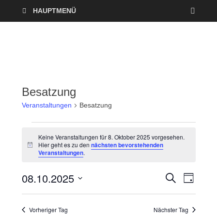
HAUPTMENÜ
Besatzung
Veranstaltungen
Besatzung
Keine Veranstaltungen für 8. Oktober 2025 vorgesehen.
Hier geht es zu den
nächsten bevorstehenden
H
Veranstaltungen
.
i
n
w
08.10.2025
V
V
S
e
T
U
i
A
D
e
C
s
e
G
a
H
Vorheriger Tag
Nächster Tag
r
E
t