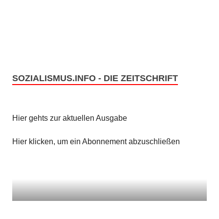
e
s
n
i
c
S
h
u
t
SOZIALISMUS.INFO - DIE ZEITSCHRIFT
c
e
h
n
Hier gehts zur aktuellen Ausgabe
e
-
u
Hier klicken, um ein Abonnement abzuschließen
N
n
a
v
d
i
A
g