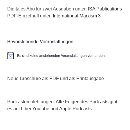
n
a
Digitales Abo für zwei Ausgaben unter:
ISA Publications
s
PDF-Einzelheft unter:
International Marxism 3
t
i
i
c
o
Bevorstehende Veranstaltungen
h
n
Es sind keine anstehenden Veranstaltungen vorhanden.
Hinweis
t
e
Neue Broschüre als PDF und als Printausgabe
n
,
Podcastempfehlungen:
Alle Folgen des Podcasts gibt
N
es auch bei Youtube und Apple Podcasts:
a