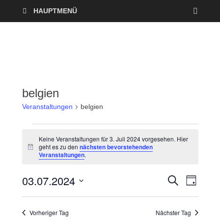
HAUPTMENÜ
belgien
Veranstaltungen
belgien
Keine Veranstaltungen für 3. Juli 2024 vorgesehen. Hier
geht es zu den
nächsten bevorstehenden
H
Veranstaltungen
.
i
n
w
03.07.2024
V
V
S
e
T
U
i
A
D
e
C
s
e
G
a
H
Vorheriger Tag
Nächster Tag
r
E
t