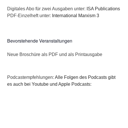
n
a
Digitales Abo für zwei Ausgaben unter:
ISA Publications
s
PDF-Einzelheft unter:
International Marxism 3
t
i
i
c
o
Bevorstehende Veranstaltungen
h
n
Neue Broschüre als PDF und als Printausgabe
t
e
Podcastempfehlungen:
Alle Folgen des Podcasts gibt
n
es auch bei Youtube und Apple Podcasts:
,
N
a