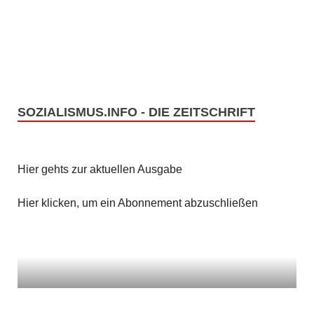
e
s
n
i
c
S
h
u
t
SOZIALISMUS.INFO - DIE ZEITSCHRIFT
c
e
h
n
Hier gehts zur aktuellen Ausgabe
e
-
u
Hier klicken, um ein Abonnement abzuschließen
N
n
a
v
d
i
A
g