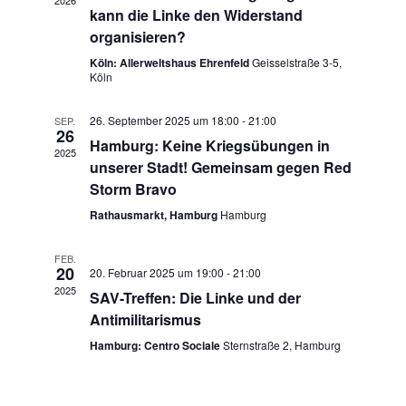
2026
n
w
kann die Linke den Widerstand
n
ä
organisieren?
s
h
s
Köln: Allerweltshaus Ehrenfeld
Geisselstraße 3-5,
t
l
Köln
t
e
a
n
26. September 2025 um 18:00
-
21:00
SEP.
26
a
l
.
Hamburg: Keine Kriegsübungen in
2025
unserer Stadt! Gemeinsam gegen Red
t
l
Storm Bravo
u
t
Rathausmarkt, Hamburg
Hamburg
n
u
FEB.
g
20
20. Februar 2025 um 19:00
-
21:00
n
2025
SAV-Treffen: Die Linke und der
A
Antimilitarismus
g
n
Hamburg: Centro Sociale
Sternstraße 2, Hamburg
e
s
n
i