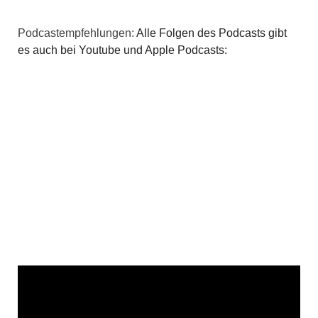
i
g
Podcastempfehlungen:
Alle Folgen des Podcasts gibt
es auch bei Youtube und Apple Podcasts:
a
t
i
o
n