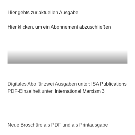
t
i
Hier gehts zur aktuellen Ausgabe
i
c
o
Hier klicken, um ein Abonnement abzuschließen
h
n
t
e
n
,
Digitales Abo für zwei Ausgaben unter:
ISA Publications
PDF-Einzelheft unter:
International Marxism 3
N
a
v
Neue Broschüre als PDF und als Printausgabe