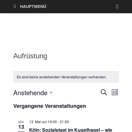
HAUPTMENÜ
Aufrüstung
Es sind keine anstehenden Veranstaltungen vorhanden.
Anstehende
V
V
S
L
U
I
D
e
C
e
Vergangene Veranstaltungen
S
a
H
T
r
E
t
r
E
u
13. Mai um 19:00
-
21:00
MAI
a
13
a
m
Köln: Sozialstaat im Kugelhagel – wie