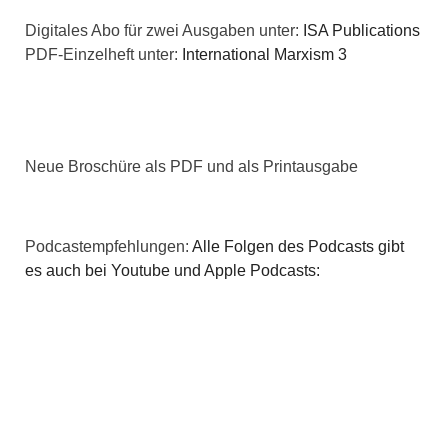
t
Digitales Abo für zwei Ausgaben unter:
ISA Publications
i
i
PDF-Einzelheft unter:
International Marxism 3
c
o
h
n
t
Neue Broschüre als PDF und als Printausgabe
e
n
Podcastempfehlungen:
Alle Folgen des Podcasts gibt
es auch bei Youtube und Apple Podcasts:
,
N
a
v