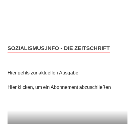
c
S
h
u
t
c
e
h
SOZIALISMUS.INFO - DIE ZEITSCHRIFT
n
e
-
u
N
Hier gehts zur aktuellen Ausgabe
n
a
Hier klicken, um ein Abonnement abzuschließen
v
d
i
A
g
n
a
s