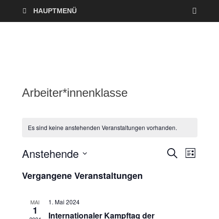
HAUPTMENÜ
Arbeiter*innenklasse
Es sind keine anstehenden Veranstaltungen vorhanden.
Anstehende
V
V
S
L
U
I
D
e
C
e
Vergangene Veranstaltungen
S
a
H
T
r
E
t
r
E
u
1. Mai 2024
MAI
a
1
a
m
Internationaler Kampftag der