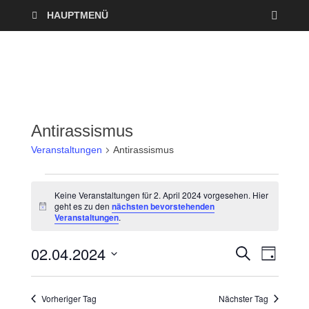
HAUPTMENÜ
Antirassismus
Veranstaltungen
Antirassismus
Keine Veranstaltungen für 2. April 2024 vorgesehen. Hier
geht es zu den
nächsten bevorstehenden
H
Veranstaltungen
.
i
n
w
02.04.2024
V
V
S
e
T
U
i
A
D
e
C
s
e
G
a
H
Vorheriger Tag
Nächster Tag
r
E
t