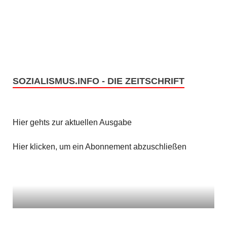
e
s
n
i
c
S
h
u
t
SOZIALISMUS.INFO - DIE ZEITSCHRIFT
c
e
h
n
Hier gehts zur aktuellen Ausgabe
e
-
u
Hier klicken, um ein Abonnement abzuschließen
N
n
a
v
d
i
A
g