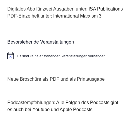
n
a
Digitales Abo für zwei Ausgaben unter:
ISA Publications
s
PDF-Einzelheft unter:
International Marxism 3
t
i
i
c
o
Bevorstehende Veranstaltungen
h
n
Es sind keine anstehenden Veranstaltungen vorhanden.
Hinweis
t
e
Neue Broschüre als PDF und als Printausgabe
n
,
Podcastempfehlungen:
Alle Folgen des Podcasts gibt
N
es auch bei Youtube und Apple Podcasts:
a