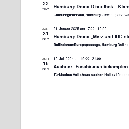
22
m
Hamburg: Demo-Discothek – Klare
2025
w
Glockengießerwall, Hamburg
Glockengießerwa
ä
h
31. Januar 2025 um 17:00
-
19:00
JAN.
31
l
Hamburg: Demo „Merz und AfD sto
2025
e
Ballindamm/Europapassage, Hamburg
Ballin
n
.
15. Juli 2024 um 19:00
-
21:00
JULI
15
Aachen: „Faschismus bekämpfen – 
2024
Türkisches Volkshaus Aachen Halkevi
Friedri