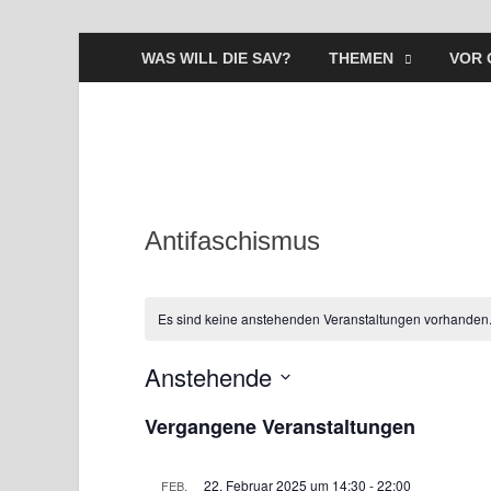
WAS WILL DIE SAV?
THEMEN
VOR 
Antifaschismus
Es sind keine anstehenden Veranstaltungen vorhanden
Anstehende
D
Vergangene Veranstaltungen
a
t
u
22. Februar 2025 um 14:30
-
22:00
FEB.