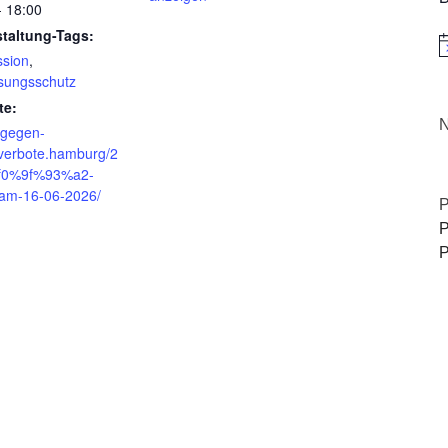
- 18:00
staltung-Tags:
H
ssion
,
sungsschutz
te:
N
//gegen-
verbote.hamburg/2
f0%9f%93%a2-
am-16-06-2026/
P
P
P