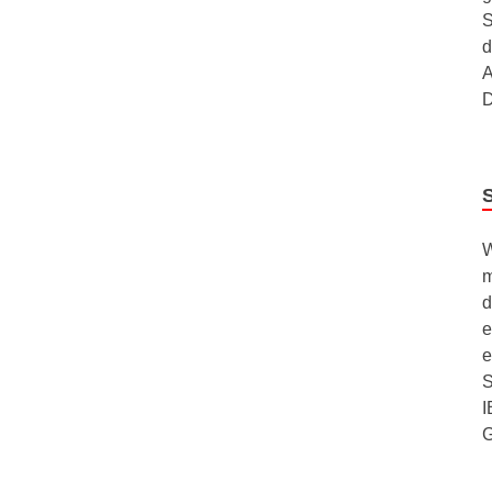
S
d
A
D
W
m
d
e
e
S
I