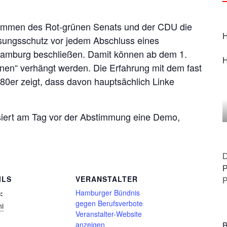
Stimmen des Rot-grünen Senats und der CDU die
H
sungsschutz vor jedem Abschluss eines
n Hamburg beschließen. Damit können ab dem 1.
H
nen“ verhängt werden. Die Erfahrung mit dem fast
80er zeigt, dass davon hauptsächlich Linke
siert am Tag vor der Abstimmung eine Demo,
D
P
ILS
VERANSTALTER
P
Hamburger Bündnis
:
gegen Berufsverbote
ni
Veranstalter-Website
anzeigen
B