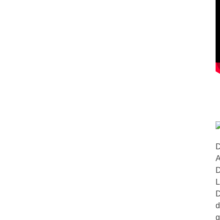
D
A
D
L
D
d
g