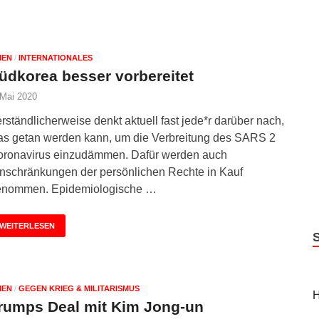
IEN
/
INTERNATIONALES
üdkorea besser vorbereitet
 Mai 2020
rständlicherweise denkt aktuell fast jede*r darüber nach,
s getan werden kann, um die Verbreitung des SARS 2
ronavirus einzudämmen. Dafür werden auch
nschränkungen der persönlichen Rechte in Kauf
enommen. Epidemiologische …
WEITERLESEN
IEN
/
GEGEN KRIEG & MILITARISMUS
H
rumps Deal mit Kim Jong-un