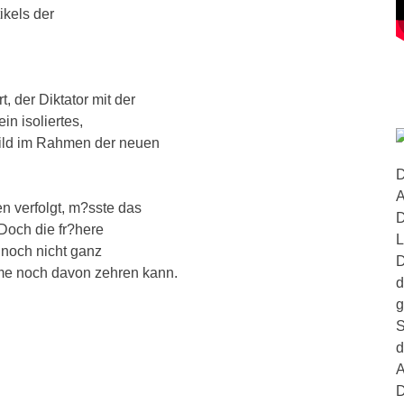
ikels der
, der Diktator mit der
n isoliertes,
bild im Rahmen der neuen
D
A
n verfolgt, m?sste das
D
och die fr?here
L
e noch nicht ganz
D
ime noch davon zehren kann.
d
g
S
d
A
D