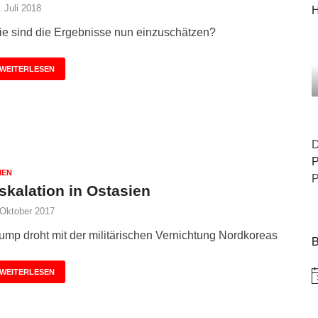
. Juli 2018
H
e sind die Ergebnisse nun einzuschätzen?
WEITERLESEN
D
P
IEN
P
skalation in Ostasien
 Oktober 2017
ump droht mit der militärischen Vernichtung Nordkoreas
B
WEITERLESEN
H