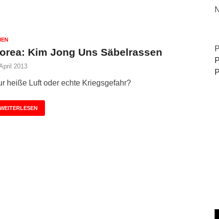
N
IEN
P
orea: Kim Jong Uns Säbelrassen
P
 April 2013
P
r heiße Luft oder echte Kriegsgefahr?
WEITERLESEN