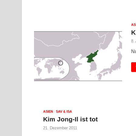
AS
K
8.
Nu
ASIEN
/
SAV & ISA
Kim Jong-Il ist tot
21. Dezember 2011