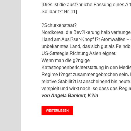
[Dies ist die ausf?hrliche Fassung eines Art
Solidarit?t Nr. 11]
?Schurkenstaat?
Nordkorea: die Bev?lkerung halb verhungert
Hand am Ausl?ser-Knopf f?r Atomwaffen – ei
unbekanntes Land, das sich gut als Feind
US-Strategie Richtung Asien eignet.
Wenn man die g?ngige
Katastrophenberichterstattung in den Medie
Regime l?ngst zusammengebrochen sein. D
relative Stabilit?t ist anscheinend bis heut
verspielt und wirkt nach, so dass das Reg
von Angela Bankert, K?ln
WEITERLESEN