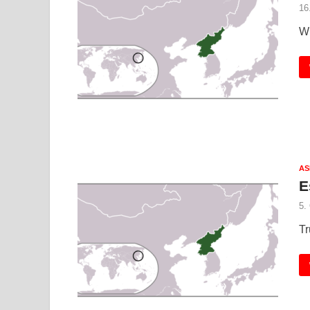
16
Wi
AS
E
5.
Tr