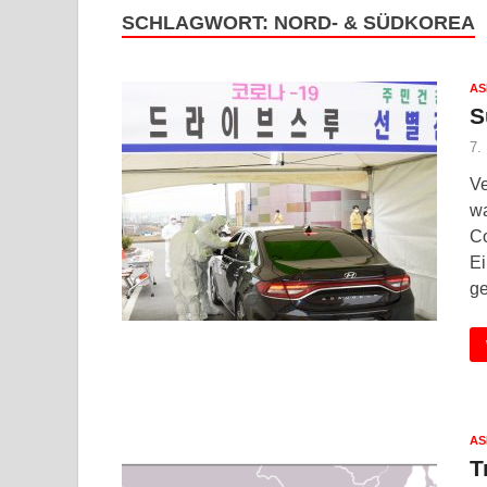
SCHLAGWORT:
NORD- & SÜDKOREA
AS
S
7.
Ve
wa
Co
Ei
g
AS
T