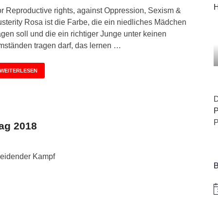
H
r Reproductive rights, against Oppression, Sexism &
sterity Rosa ist die Farbe, die ein niedliches Mädchen
agen soll und die ein richtiger Junge unter keinen
ständen tragen darf, das lernen …
WEITERLESEN
D
P
P
tag 2018
heidender Kampf
B
H