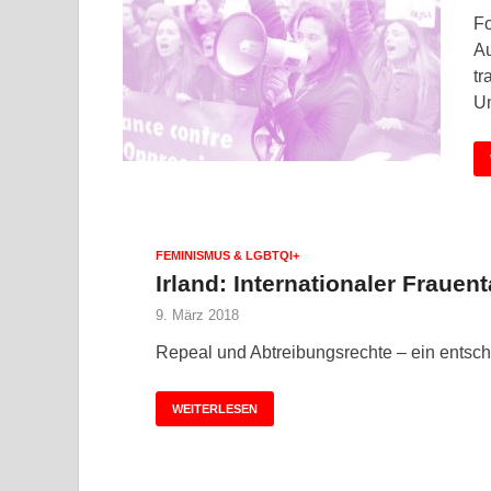
Fo
Au
tr
Um
FEMINISMUS & LGBTQI+
Irland: Internationaler Frauen
9. März 2018
Repeal und Abtreibungsrechte – ein entsc
WEITERLESEN