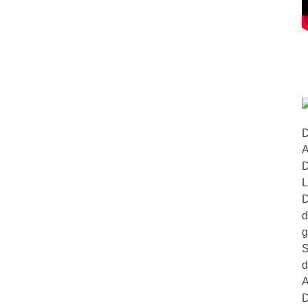
D
A
D
L
D
d
g
S
d
A
D