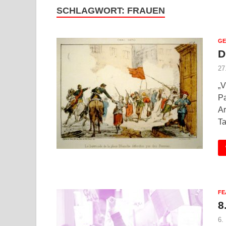
SCHLAGWORT:
FRAUEN
GE
D
27
„V
Pa
Ar
Ta
FE
8
6.