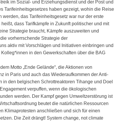
treik im Sozial- und Erziehungsdienst und der Post und
es Tarifeinheitsgesetzes haben gezeigt, wohin die Reise
werden, das Tarifeinheitsgesetz war nur der erste
heißt, dass Tarifkämpfe in Zukunft politischer und mit
ine Strategie braucht, Kämpfe auszuweiten und
 die vorherrschende Strategie der
ns aktiv mit Vorschlägen und Initiativen einbringen und
n Kolleg*innen in den Gewerkschaften über die BAG
 dem Motto „Ende Gelände“, die Aktionen von
nz in Paris und auch das Wiederaufkommen der Anti-
n den belgischen Schrottreaktoren Tihange und Doel
Engagement verpuffen, wenn die ökologischen
erbunden werden. Der Kampf gegen Umweltzerstörung ist
 Wirtschaftsordnung beutet die natürlichen Ressourcen
n Klimaprotesten anschließen und sich für einen
zen. Die Zeit drängt! System change, not climate