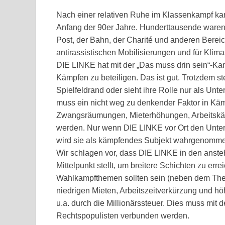
Nach einer relativen Ruhe im Klassenkampf kam
Anfang der 90er Jahre. Hunderttausende waren 
Post, der Bahn, der Charité und anderen Bereic
antirassistischen Mobilisierungen und für Klima
DIE LINKE hat mit der „Das muss drin sein“-K
Kämpfen zu beteiligen. Das ist gut. Trotzdem s
Spielfeldrand oder sieht ihre Rolle nur als Unte
muss ein nicht weg zu denkender Faktor in Käm
Zwangsräumungen, Mieterhöhungen, Arbeitsk
werden. Nur wenn DIE LINKE vor Ort den Unter
wird sie als kämpfendes Subjekt wahrgenomm
Wir schlagen vor, dass DIE LINKE in den anst
Mittelpunkt stellt, um breitere Schichten zu erre
Wahlkampfthemen sollten sein (neben dem The
niedrigen Mieten, Arbeitszeitverkürzung und 
u.a. durch die Millionärssteuer. Dies muss mit
Rechtspopulisten verbunden werden.