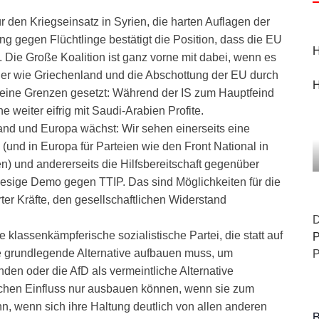
r den Kriegseinsatz in Syrien, die harten Auflagen der
 gegen Flüchtlinge bestätigt die Position, dass die EU
H
t. Die Große Koalition ist ganz vorne mit dabei, wenn es
er wie Griechenland und die Abschottung der EU durch
H
 keine Grenzen gesetzt: Während der IS zum Hauptfeind
 weiter eifrig mit Saudi-Arabien Profite.
land und Europa wächst: Wir sehen einerseits eine
(und in Europa für Parteien wie den Front National in
n) und andererseits die Hilfsbereitschaft gegenüber
riesige Demo gegen TTIP. Das sind Möglichkeiten für die
r Kräfte, den gesellschaftlichen Widerstand
D
e klassenkämpferische sozialistische Partei, die statt auf
P
 grundlegende Alternative aufbauen muss, um
P
nden oder die AfD als vermeintliche Alternative
lichen Einfluss nur ausbauen können, wenn sie zum
nn, wenn sich ihre Haltung deutlich von allen anderen
B