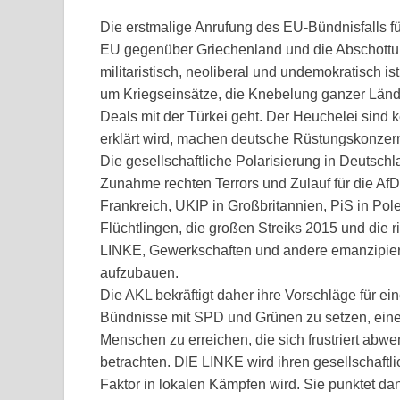
Die erstmalige Anrufung des EU-Bündnisfalls fü
EU gegenüber Griechenland und die Abschottung
militaristisch, neoliberal und undemokratisch is
um Kriegseinsätze, die Knebelung ganzer Länd
Deals mit der Türkei geht. Der Heuchelei sind
erklärt wird, machen deutsche Rüstungskonzerne
Die gesellschaftliche Polarisierung in Deutsch
Zunahme rechten Terrors und Zulauf für die AfD 
Frankreich, UKIP in Großbritannien, PiS in Pole
Flüchtlingen, die großen Streiks 2015 und die 
LINKE, Gewerkschaften und andere emanzipierte
aufzubauen.
Die AKL bekräftigt daher ihre Vorschläge für ein
Bündnisse mit SPD und Grünen zu setzen, eine
Menschen zu erreichen, die sich frustriert abwe
betrachten. DIE LINKE wird ihren gesellschaft
Faktor in lokalen Kämpfen wird. Sie punktet da