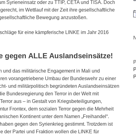
zum Syrieneinsatz oder zu TTIP, CETA und TISA. Doch
gerecht, im Wettlauf mit der Zeit ihre gesellschaftliche
H
gesellschaftliche Bewegung anzustoßen.
schläge für eine kämpferische LINKE im Jahr 2016
N
ante gegen ALLE Auslandseinsätze!
P
P
 und das militärische Engagement in Mali und
P
ahren vorangetriebene Umbau der Bundeswehr zu einer
ht- und militärpolitisch begründeten Auslandseinsätzen
ie Bundesregierung den Terror in der Welt mit
Terror aus – in Gestalt von Kriegsbeteiligungen,
ur Frontex, dem sozialen Terror gegen die Mehrheit
anischen Kontinent unter dem Namen „Freihandel“.
haben gegen den Syrienkrieg gestimmt. Trotzdem ist
e der Partei und Fraktion wollen die LINKE für