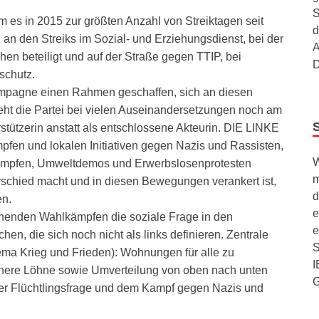
S
 es in 2015 zur größten Anzahl von Streiktagen seit
d
an den Streiks im Sozial- und Erziehungsdienst, bei der
A
hen beteiligt und auf der Straße gegen TTIP, bei
D
schutz.
ampagne einen Rahmen geschaffen, sich an diesen
teht die Partei bei vielen Auseinandersetzungen noch am
rstützerin anstatt als entschlossene Akteurin. DIE LINKE
pfen und lokalen Initiativen gegen Nazis und Rassisten,
W
ämpfen, Umweltdemos und Erwerbslosenprotesten
m
schied macht und in diesen Bewegungen verankert ist,
d
en.
e
ehenden Wahlkämpfen die soziale Frage in den
e
ichen, die sich noch nicht als links definieren. Zentrale
S
ma Krieg und Frieden): Wohnungen für alle zu
I
höhere Löhne sowie Umverteilung von oben nach unten
 der Flüchtlingsfrage und dem Kampf gegen Nazis und