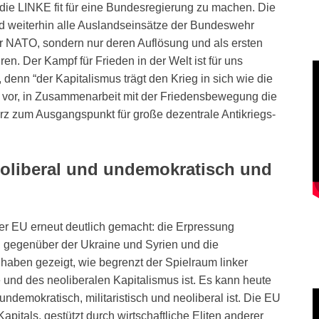
ie LINKE fit für eine Bundesregierung zu machen. Die
rd weiterhin alle Auslandseinsätze der Bundeswehr
er NATO, sondern nur deren Auflösung und als ersten
uren. Der Kampf für Frieden in der Welt ist für uns
denn “der Kapitalismus trägt den Krieg in sich wie die
 vor, in Zusammenarbeit mit der Friedensbewegung die
z zum Ausgangspunkt für große dezentrale Antikriegs-
.
 neoliberal und undemokratisch und
er EU erneut deutlich gemacht: die Erpressung
EU gegenüber der Ukraine und Syrien und die
 haben gezeigt, wie begrenzt der Spielraum linker
nd des neoliberalen Kapitalismus ist. Es kann heute
ndemokratisch, militaristisch und neoliberal ist. Die EU
Kapitals, gestützt durch wirtschaftliche Eliten anderer