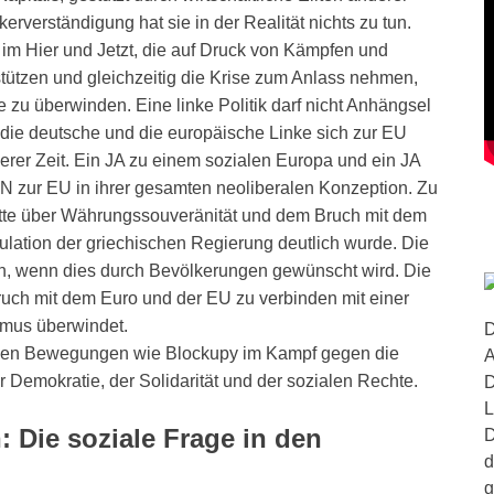
rverständigung hat sie in der Realität nichts zu tun.
im Hier und Jetzt, die auf Druck von Kämpfen und
tützen und gleichzeitig die Krise zum Anlass nehmen,
e zu überwinden. Eine linke Politik darf nicht Anhängsel
die deutsche und die europäische Linke sich zur EU
serer Zeit. Ein JA zu einem sozialen Europa und ein JA
IN zur EU in ihrer gesamten neoliberalen Konzeption. Zu
tte über Währungssouveränität und dem Bruch mit dem
ulation der griechischen Regierung deutlich wurde. Die
on, wenn dies durch Bevölkerungen gewünscht wird. Die
ruch mit dem Euro und der EU zu verbinden mit einer
smus überwindet.
D
enden Bewegungen wie Blockupy im Kampf gegen die
A
er Demokratie, der Solidarität und der sozialen Rechte.
D
L
: Die soziale Frage in den
D
d
g