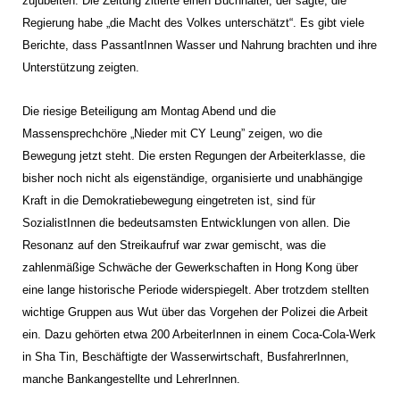
zujubelten. Die Zeitung zitierte einen Buchhalter, der sagte, die
Regierung habe „die Macht des Volkes unterschätzt“. Es gibt viele
Berichte, dass PassantInnen Wasser und Nahrung brachten und ihre
Unterstützung zeigten.
Die riesige Beteiligung am Montag Abend und die
Massensprechchöre „Nieder mit CY Leung” zeigen, wo die
Bewegung jetzt steht. Die ersten Regungen der Arbeiterklasse, die
bisher noch nicht als eigenständige, organisierte und unabhängige
Kraft in die Demokratiebewegung eingetreten ist, sind für
SozialistInnen die bedeutsamsten Entwicklungen von allen. Die
Resonanz auf den Streikaufruf war zwar gemischt, was die
zahlenmäßige Schwäche der Gewerkschaften in Hong Kong über
eine lange historische Periode widerspiegelt. Aber trotzdem stellten
wichtige Gruppen aus Wut über das Vorgehen der Polizei die Arbeit
ein. Dazu gehörten etwa 200 ArbeiterInnen in einem Coca-Cola-Werk
in Sha Tin, Beschäftigte der Wasserwirtschaft, BusfahrerInnen,
manche Bankangestellte und LehrerInnen.