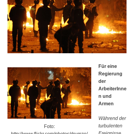
Für eine
Regierung
der
ArbeiterInne
n und
Armen
Während der
turbulenten
Foto:
Ereignisse
http://www.flickr.com/photos/drumzo/