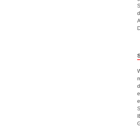
S
d
A
D
W
m
d
e
e
S
I