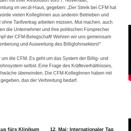
nden mit ihrer Resolution vom 7. November,
mlung im ver.di-Haus, gegeben: „Der Streik bei CFM hat
 würde vielen KollegInnen aus anderen Betrieben und
d ohne Tarifvertrag arbeiten müssen, Mut machen, auch
llen die Unternehmer und ihre politischen Fürsprecher
kampf der CFM-Belegschaft! Wehren wir uns gemeinsam
ntierung und Ausweitung des Billiglohnsektors!“
r um die CFM. Es geht um das System der Billig- und
hnsystem selbst. Eine Frage des Kräfteverhältnisses,
 Schwäche überwinden. Die CFM-KollegInnen haben mit
 gegeben, das der Verbreitung bedarf.
us fürs Klinikum
12. Mai: Internationaler Tag