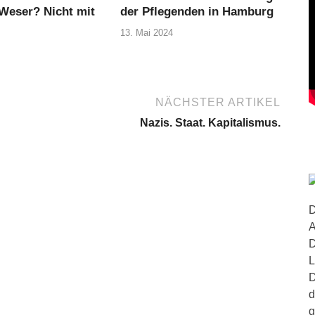
 Weser? Nicht mit
der Pflegenden in Hamburg
13. Mai 2024
NÄCHSTER ARTIKEL
Nazis. Staat. Kapitalismus.
D
A
D
L
D
d
g