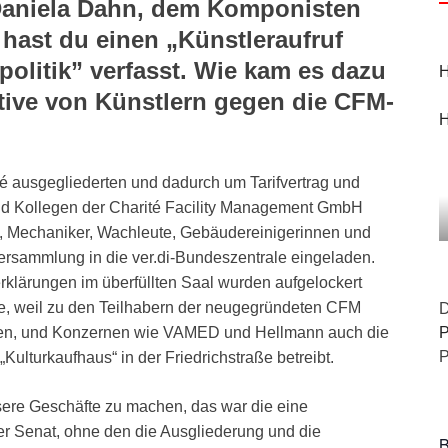
Daniela Dahn, dem Komponisten
hast du einen „Künstleraufruf
litik” verfasst. Wie kam es dazu
H
tive von Künstlern gegen die CFM-
H
ité ausgegliederten und dadurch um Tarifvertrag und
d Kollegen der Charité Facility Management GmbH
 Mechaniker, Wachleute, Gebäudereinigerinnen und
versammlung in die ver.di-Bundeszentrale eingeladen.
rklärungen im überfüllten Saal wurden aufgelockert
he, weil zu den Teilhabern der neugegründeten CFM
D
ren, und Konzernen wie VAMED und Hellmann auch die
P
P
lturkaufhaus“ in der Friedrichstraße betreibt.
ere Geschäfte zu machen, das war die eine
ner Senat, ohne den die Ausgliederung und die
B