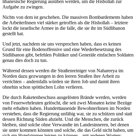
libanesische Regierung ausüben werden, um die Hisbollah zur
Aufgabe zu zwingen.
Nichts von dem ist geschehen. Die massiven Bombardements haben
die ArbeiterInnen viel stärker getroffen als die Hisbollah – letztere
lockt die israelische Armee in die falle, die sie ihr im Südlibanon
gestellt hat.
Und jetzt, nachdem sie uns versprochen haben, dass es keinen
Grund für eine Bodenoffensive und eine Wiederbesetzung des
Südlibanon gibt, befehlen Politiker und Generäle einfachen Soldaten
genau dies doch zu tun.
Während dessen werden die Straßenreiniger von Nahareeya im
Norden dazu gezwungen in den leeren Straßen ihre Arbeit zu
verrichten – andernfalls würden sie ihren Job und damit ihren
ohnehin schon spöttischen Lohn verlieren.
Die durch Raketenbeschuss ausgelösten Brände werden, werden
von Feuerwehrleuten gelöscht, die seit zwei Monaten keine Bezüge
mehr erhalten haben. Hunderttausende BewohnerInnen im Norden
verstehen, dass die Regierung unfähig war, sie zu schützen und statt
dessen Richtung Süden abzieht. Und die Menschen, die zurück
bleiben, sind solche ohne Verwandte im Landesinneren, bei denen
sie unter kommen könnten und solche, die das Geld nicht haben, um
sich ein Hotelzimmer leisten zu können – mit anderen Worten: