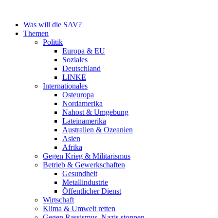
Zum
Inhalt
Was will die SAV?
springen
Themen
Politik
Europa & EU
Soziales
Deutschland
LINKE
Internationales
Osteuropa
Nordamerika
Nahost & Umgebung
Lateinamerika
Australien & Ozeanien
Asien
Afrika
Gegen Krieg & Militarismus
Betrieb & Gewerkschaften
Gesundheit
Metallindustrie
Öffentlicher Dienst
Wirtschaft
Klima & Umwelt retten
Gegen Rassismus, Nazis stoppen