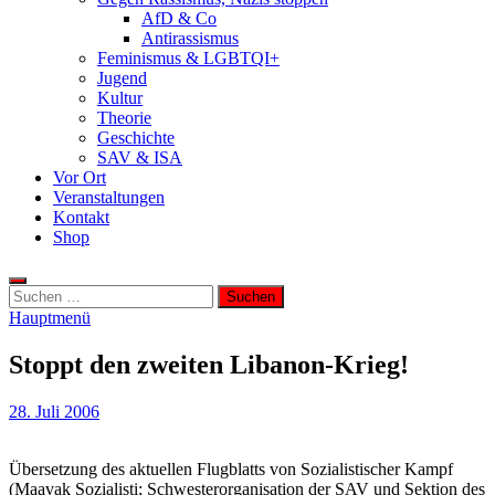
AfD & Co
Antirassismus
Feminismus & LGBTQI+
Jugend
Kultur
Theorie
Geschichte
SAV & ISA
Vor Ort
Veranstaltungen
Kontakt
Shop
Suchen
nach:
Hauptmenü
Stoppt den zweiten Libanon-Krieg!
28. Juli 2006
Übersetzung des aktuellen Flugblatts von Sozialistischer Kampf
(Maavak Sozialisti; Schwesterorganisation der SAV und Sektion des