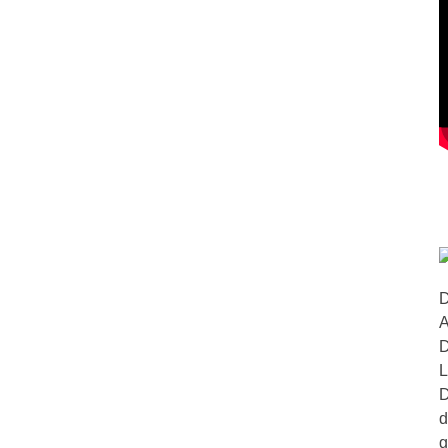
D
A
D
L
D
d
g