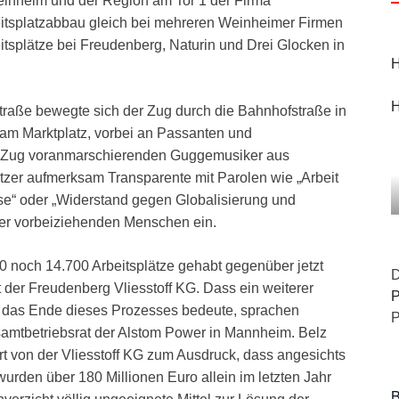
nheim und der Region am Tor 1 der Firma
itsplatzabbau gleich bei mehreren Weinheimer Firmen
rbeitsplätze bei Freudenberg, Naturin und Drei Glocken in
H
H
raße bewegte sich der Zug durch die Bahnhofstraße in
am Marktplatz, vorbei an Passanten und
m Zug voranmarschierenden Guggemusiker aus
er aufmerksam Transparente mit Parolen wie „Arbeit
Bosse“ oder „Widerstand gegen Globalisierung und
der vorbeiziehenden Menschen ein.
0 noch 14.700 Arbeitsplätze gehabt gegenüber jetzt
D
 der Freudenberg Vliesstoff KG. Dass ein weiterer
P
t das Ende dieses Prozesses bedeute, sprachen
P
amtbetriebsrat der Alstom Power in Mannheim. Belz
t von der Vliesstoff KG zum Ausdruck, dass angesichts
rden über 180 Millionen Euro allein im letzten Jahr
B