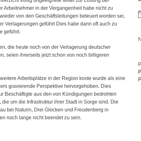
nverzicht völlig ungeeignete Mittel zur Lösung der
r Arbeitnehmer in der Vergangenheit habe nicht zu
 wieder von den Geschäftsleitungen beteuert worden sei,
H
er Verlagerungen geführt Dies habe dann oft auch zu
e geführt.
N
en, die heute noch von der Verlagerung deutscher
en, seien ihrerseits jetzt schon von noch billigeren
P
P
 weitere Arbeitsplätze in der Region koste wurde als eine
P
nders gravierende Perspektive hervorgehoben. Dies
 nur Beschäftigte aus den von Kündigungen bedrohten
e um die Infrastruktur ihrer Stadt in Sorge sind. Die
u bei Naturin, Drei Glocken und Freudenberg in
n noch lange nicht beendet zu sein.