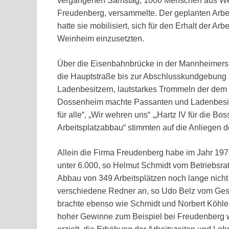
vergangenen Samstag, 1000 Menschen aus Wei
Freudenberg, versammelte. Der geplanten Arbe
hatte sie mobilisiert, sich für den Erhalt der A
Weinheim einzusetzten.
Über die Eisenbahnbrücke in der Mannheimerst
die Hauptstraße bis zur Abschlusskundgebung 
Ladenbesitzern, lautstarkes Trommeln der de
Dossenheim machte Passanten und Ladenbesitz
für alle“, „Wir wehren uns“ ,„Hartz IV für die 
Arbeitsplatzabbau“ stimmten auf die Anliegen 
Allein die Firma Freudenberg habe im Jahr 197
unter 6.000, so Helmut Schmidt vom Betriebsrat
Abbau von 349 Arbeitsplätzen noch lange nich
verschiedene Redner an, so Udo Belz vom Ges
brachte ebenso wie Schmidt und Norbert Köhler
hoher Gewinne zum Beispiel bei Freudenberg wu