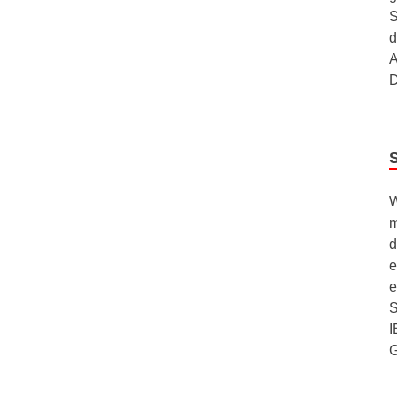
S
d
A
D
W
m
d
e
e
S
I