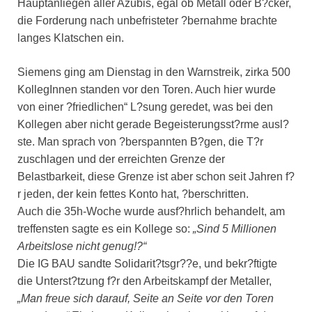
Hauptanliegen aller Azubis, egal ob Metall oder B?cker,
die Forderung nach unbefristeter ?bernahme brachte
langes Klatschen ein.
Siemens ging am Dienstag in den Warnstreik, zirka 500
KollegInnen standen vor den Toren. Auch hier wurde
von einer ?friedlichen“ L?sung geredet, was bei den
Kollegen aber nicht gerade Begeisterungsst?rme ausl?
ste. Man sprach von ?berspannten B?gen, die T?r
zuschlagen und der erreichten Grenze der
Belastbarkeit, diese Grenze ist aber schon seit Jahren f?
r jeden, der kein fettes Konto hat, ?berschritten.
Auch die 35h-Woche wurde ausf?hrlich behandelt, am
treffensten sagte es ein Kollege so:
„Sind 5 Millionen
Arbeitslose nicht genug!?“
Die IG BAU sandte Solidarit?tsgr??e, und bekr?ftigte
die Unterst?tzung f?r den Arbeitskampf der Metaller,
„Man freue sich darauf, Seite an Seite vor den Toren