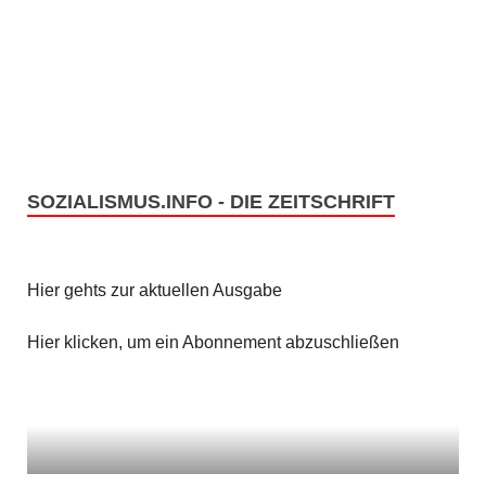
h
u
t
c
e
h
n
e
-
SOZIALISMUS.INFO - DIE ZEITSCHRIFT
u
N
n
a
Hier gehts zur aktuellen Ausgabe
v
d
i
A
Hier klicken, um ein Abonnement abzuschließen
g
n
a
s
t
i