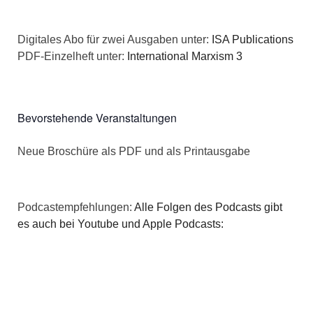
i
c
o
Digitales Abo für zwei Ausgaben unter:
ISA Publications
h
n
PDF-Einzelheft unter:
International Marxism 3
t
e
Bevorstehende Veranstaltungen
n
Neue Broschüre als PDF und als Printausgabe
,
N
Podcastempfehlungen:
Alle Folgen des Podcasts gibt
a
es auch bei Youtube und Apple Podcasts:
v
i
g